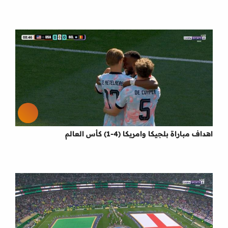
اهداف مباراة بلجيكا وامريكا (4-1) كأس العالم