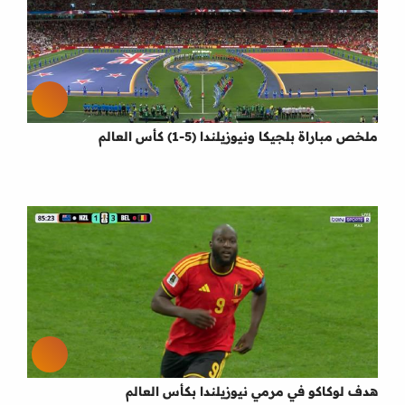
ملخص مباراة بلجيكا ونيوزيلندا (5-1) كأس العالم
هدف لوكاكو في مرمي نيوزيلندا بكأس العالم