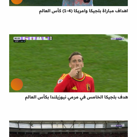
اهداف مباراة بلجيكا وامريكا (4-1) كأس العالم
هدف بلجيكا الخامس في مرمي نيوزيلندا بكأس العالم