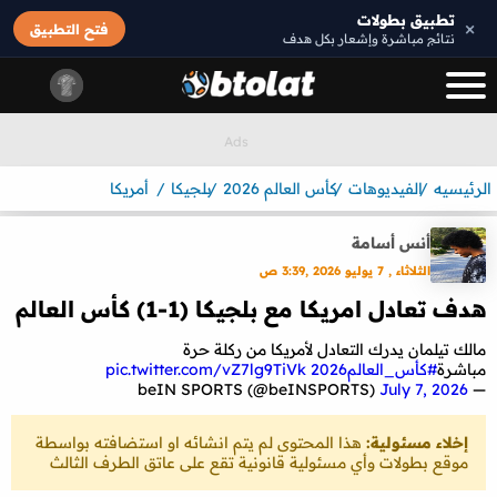
تطبيق بطولات
×
فتح التطبيق
نتائج مباشرة وإشعار بكل هدف
الرئيسيه
الفيديوهات
كأس العالم 2026
بلجيكا
أمريكا
أنس أسامة
الثلاثاء , 7 يوليو 2026 ,3:39 ص
هدف تعادل امريكا مع بلجيكا (1-1) كأس العالم
مالك تيلمان يدرك التعادل لأمريكا من ركلة حرة
مباشرة
#كأس_العالم2026
pic.twitter.com/vZ7lg9TiVk
July 7, 2026
— beIN SPORTS (@beINSPORTS)
إخلاء مسئولية:
هذا المحتوى لم يتم انشائه او استضافته بواسطة
موقع بطولات وأي مسئولية قانونية تقع على عاتق الطرف الثالث