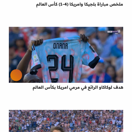
ملخص مباراة بلجيكا وامريكا (4-1) كأس العالم
هدف لوكاكاو الرائع في مرمي امريكا بكأس العالم