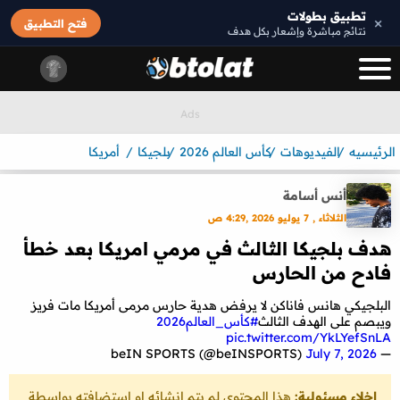
تطبيق بطولات
×
فتح التطبيق
نتائج مباشرة وإشعار بكل هدف
الرئيسيه
الفيديوهات
كأس العالم 2026
بلجيكا
أمريكا
أنس أسامة
الثلاثاء , 7 يوليو 2026 ,4:29 ص
هدف بلجيكا الثالث في مرمي امريكا بعد خطأ
فادح من الحارس
البلجيكي هانس فاناكن لا يرفض هدية حارس مرمى أمريكا مات فريز
ويبصم على الهدف الثالث
#كأس_العالم2026
pic.twitter.com/YkLYefSnLA
July 7, 2026
— beIN SPORTS (@beINSPORTS)
إخلاء مسئولية:
هذا المحتوى لم يتم انشائه او استضافته بواسطة