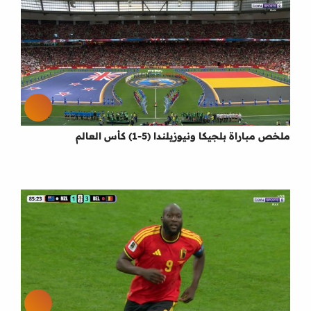
ملخص مباراة بلجيكا ونيوزيلندا (5-1) كأس العالم