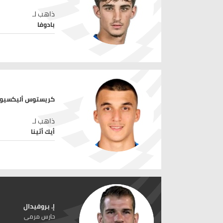
ذاهب لـ
بادوفا
كريستوس أليكسيو
ذاهب لـ
أيك أثينا
إ. بروفيدال
حارس مرمى