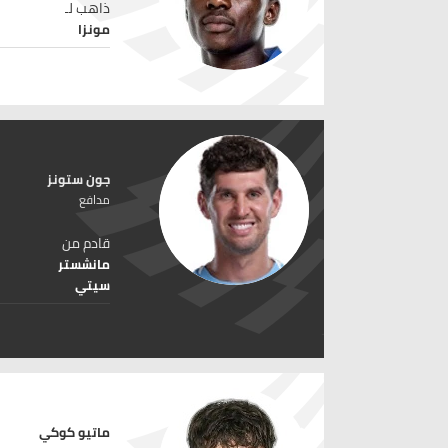
ذاهب لـ
مونزا
جون ستونز
مدافع
قادم من
مانشستر
سيتي
ماتيو كوكي