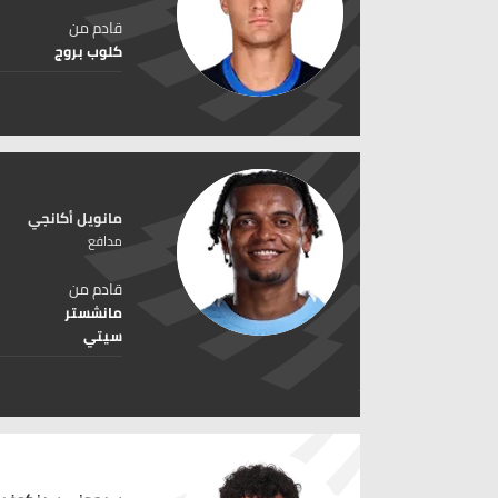
قادم من
كلوب بروج
مانويل أكانجي
مدافع
قادم من
مانشستر
سيتي