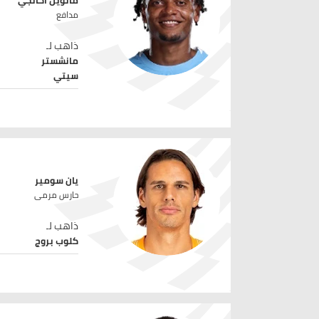
مانويل أكانجي
مدافع
ذاهب لـ
مانشستر
سيتي
يان سومير
حارس مرمى
ذاهب لـ
كلوب بروج