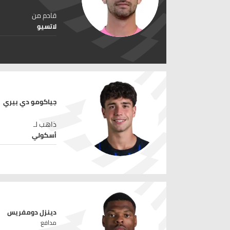
قادم من
لاتسيو
جياكومو دي بيري
ذاهب لـ
أسكولي
دينزل دومفريس
مدافع