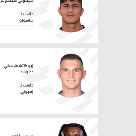
سيموني سينكوغرا
ذاهب لـ
ساسولو
إيو كاتشمارسكي
خط وسط
ذاهب لـ
إمبولي