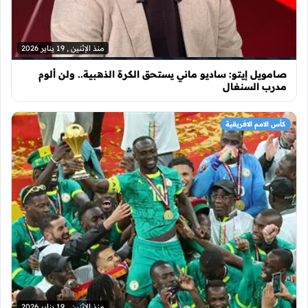
منذ الإثنين , 19 يناير 2026
صامويل إيتو: ساديو ماني يستحق الكرة الذهبية.. ولن ألوم
مدرب السنغال
كأس الامم الافريقية
منذ الإثنين , 19 يناير 2026