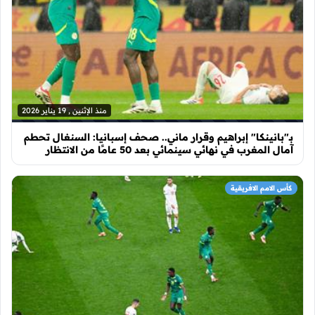
منذ الإثنين , 19 يناير 2026
بـ"بانينكا" إبراهيم وقرار ماني.. صحف إسبانيا: السنغال تحطم
آمال المغرب في نهائي سينمائي بعد 50 عامًا من الانتظار
كأس الامم الافريقية