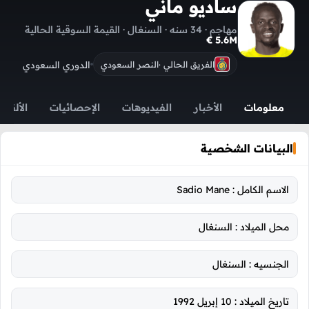
ساديو ماني
مهاجم · 34 سنه · السنغال · القيمة السوقية الحالية
5.6M €
الدوري السعودي
الفريق الحالي ·
النصر السعودي
معلومات
الأخبار
الفيديوهات
الإحصائيات
الألقاب
البيانات الشخصية
الاسم الكامل :
Sadio Mane
محل الميلاد :
السنغال
الجنسيه :
السنغال
تاريخ الميلاد :
10 إبريل 1992