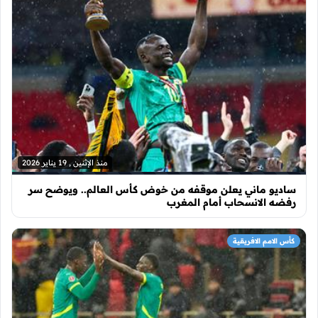
منذ الإثنين , 19 يناير 2026
ساديو ماني يعلن موقفه من خوض كأس العالم.. ويوضح سر
رفضه الانسحاب أمام المغرب
كأس الامم الافريقية