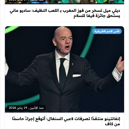
ديلي ميل تسخر من فوز المغرب بـ اللعب النظيف: ساديو ماني
يستحق جائزة فيفا للسلام
كأس الامم الافريقية
منذ الإثنين , 19 يناير 2026
إنفانتينو منتقدًا تصرفات لاعبي السنغال: أتوقع إجراءً حاسمًا
من كاف