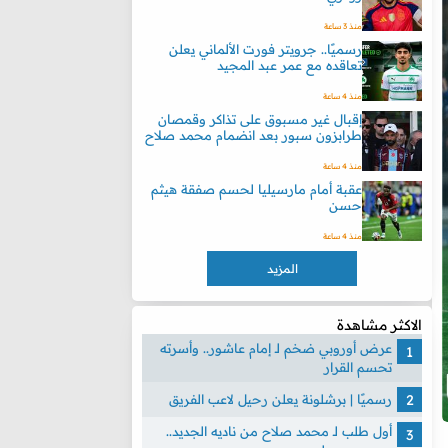
منذ 3 ساعة
رسميًا.. جرويتر فورت الألماني يعلن
تعاقده مع عمر عبد المجيد
منذ 4 ساعة
إقبال غير مسبوق على تذاكر وقمصان
طرابزون سبور بعد انضمام محمد صلاح
منذ 4 ساعة
عقبة أمام مارسيليا لحسم صفقة هيثم
حسن
منذ 4 ساعة
المزيد
الاكثر مشاهدة
عرض أوروبي ضخم لـ إمام عاشور.. وأسرته
تحسم القرار
رسميًا | برشلونة يعلن رحيل لاعب الفريق
أول طلب لـ محمد صلاح من ناديه الجديد..