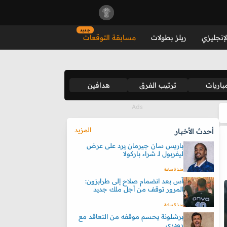
جديد
لإنجليزي
ريلز بطولات
مسابقة التوقعات
باريات
ترتيب الفرق
هدافين
المزيد
أحدث الأخبار
باريس سان جيرمان يرد على عرض
ليفربول لـ شراء باركولا
منذ 3 ساعة
آس بعد انضمام صلاح إلى طرابزون:
المرور توقف من أجل ملك جديد
منذ 3 ساعة
برشلونة يحسم موقفه من التعاقد مع
رودري