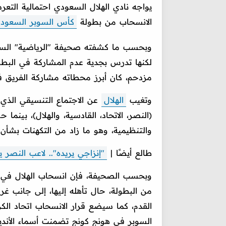
يواجه نادي الهلال السعودي احتمالية الت
الانسحاب من بطولة
كأس السوبر السعود
وبحسب ما كشفته صحيفة "الرياضية" السعودي
لكنها تدرس بجدية عدم المشاركة في البطول
مزدحم، كان أبرز محطاته مشاركة الفريق في 
وتغيب
الهلال
عن الاجتماع التنسيقي الذي ع
(النصر، الاتحاد، القادسية، والهلال)، بينم
والتنظيمية، وهو ما زاد من التكهنات بشأن 
طالع أيضًا |
"إنزاجي يريده".. لاعب النصر 
وبحسب الصحيفة، فإن انسحاب الهلال في ح
من البطولة، حال تأهله إليها، إلى جانب غرا
القدم، كما سيضع قرار الانسحاب اتحاد ال
السوبر في هونج كونج تضمنت أسماء الأندية