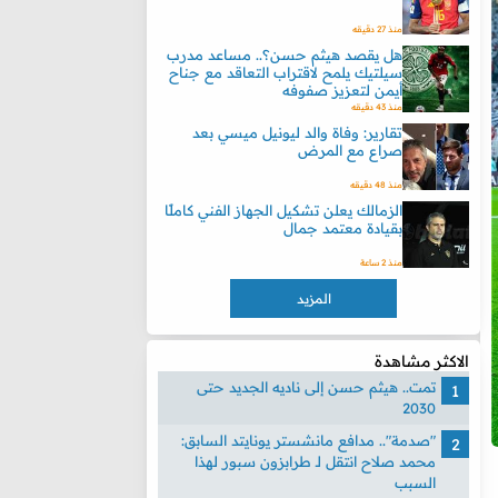
منذ 27 دقيقه
هل يقصد هيثم حسن؟.. مساعد مدرب
سيلتيك يلمح لاقتراب التعاقد مع جناح
أيمن لتعزيز صفوفه
منذ 43 دقيقه
تقارير: وفاة والد ليونيل ميسي بعد
صراع مع المرض
منذ 48 دقيقه
الزمالك يعلن تشكيل الجهاز الفني كاملًا
بقيادة معتمد جمال
منذ 2 ساعة
المزيد
الاكثر مشاهدة
تمت.. هيثم حسن إلى ناديه الجديد حتى
2030
"صدمة".. مدافع مانشستر يونايتد السابق:
محمد صلاح انتقل لـ طرابزون سبور لهذا
السبب