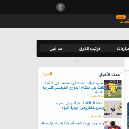
جديد
قعات
باريات
ترتيب الفرق
هدافين
المزيد
أحدث الأخبار
سبب غياب مصطفى محمد عن قائمة
نانت في افتتاح الدوري الفرنسي الدرجة
الثانية
منذ 21 دقيقه
القناة الناقلة لمباراة ريال مدريد
وفيرينكفاروس الودية اليوم
منذ 24 دقيقه
والد رودري يكشف أسرارًا هامة عن نجله