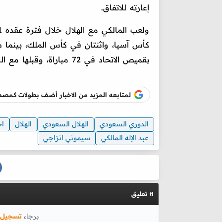
إعارته للاتفاق.
بقميص الاتحاد في 72 مباراة، وقبلها مع الوحدة 63 مباراة.
لمتابعه المزيد من الاخبار أضف بطولات كم
الدوري السعودي
الهلال السعودي
الهلال
اخ
عبد الإله المالكي
سيموني انزاجي
تعليق
0
برجاء
تسجيل 