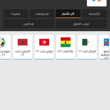
الرئيسية
أخر الأخبار
فيديوهات
مباريات
ترتيب الفرق
هدافين
ونغو
الجزائر تحت 17
غانا (تحت 17)
تونس تحت 17
المغرب تحت
موزمبيق
قراطية
17
17 عام
17