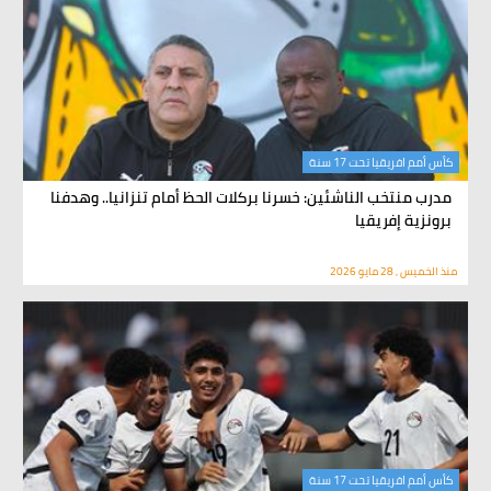
كأس أمم افريقيا تحت 17 سنة
مدرب منتخب الناشئين: خسرنا بركلات الحظ أمام تنزانيا.. وهدفنا
برونزية إفريقيا
منذ الخميس , 28 مايو 2026
كأس أمم افريقيا تحت 17 سنة