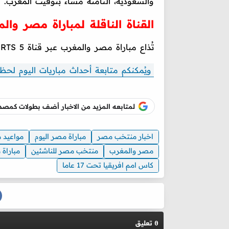
والسعودية، الثامنة مساءً بتوقيت المغرب.
القناة الناقلة لمباراة مصر وا
تُذاع مباراة مصر والمغرب عبر قناة beIN SPORTS 5، الناقل الحصري للبطولة.
ويُمكنكم متابعة أحداث مباريات اليوم لحظة
لمتابعه المزيد من الاخبار أضف بطولات كم
اخبار منتخب مصر
مباراة مصر اليوم
مواعيد م
مصر والمغرب
منتخب مصر للناشئين
مباراة
كاس امم افريقيا تحت 17 عاما
تعليق
0