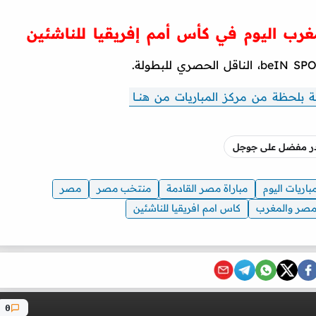
لمغرب اليوم في كأس أمم إفريقيا للناشئين
 بلحظة من مركز المباريات من هنـــا
صدر مفضل على جوجل
باريات اليوم
مباراة مصر القادمة
منتخب مصر
مصر
 مصر والمغرب
كاس امم افريقيا للناشئين
0