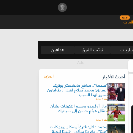
جديد
قعات
باريات
ترتيب الفرق
هدافين
المزيد
أحدث الأخبار
"صدمة".. مدافع مانشستر يونايتد
السابق: محمد صلاح انتقل لـ طرابزون
سبور لهذا السبب
منذ 6 ساعة
ريال أوفييدو يحسم التكهنات بشأن
انتقال هيثم حسن إلى سيلتيك
منذ 6 ساعة
محمد عادل: فترة أوسكار رويز كانت
"عبثًا".. وقريبًا سأكون رئيسًا للجنة