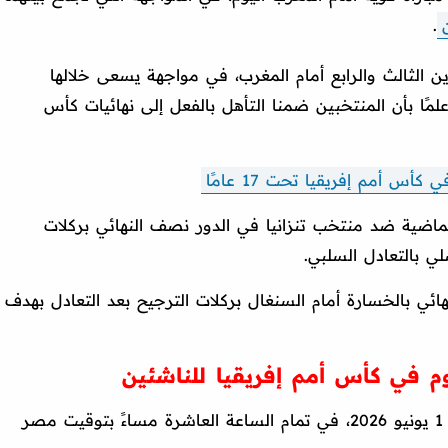
.
الثالث والرابع أمام المغرب، في مواجهة يسعى خلالها
 علمًا بأن المنتخبين ضمنا التأهل بالفعل إلى نهائيات كأس
س أمم إفريقيا تحت 17 عامًا
ضية ضد منتخب تنزانيا في الدور نصف النهائي بركلات
ائي بالخسارة أمام السنغال بركلات الترجيح بعد التعادل بهدف
م في كأس أمم إفريقيا للناشئين
تقام مباراة مصر أمام المغرب اليوم الإثنين 1 يونيو 2026، في تمام الساعة العاشرة مساءً بتوقيت مصر