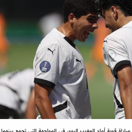
حت 17 عامًا لخوض مباراة قوية أمام المغرب اليوم، في المواجهة التي تجمع بينهما