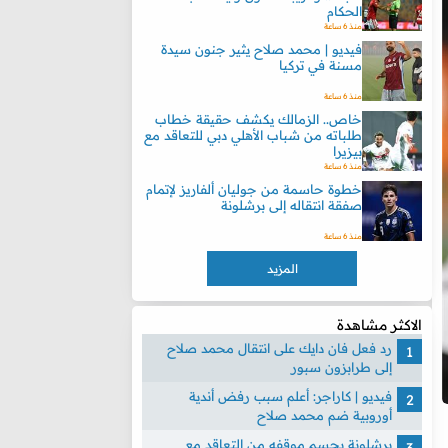
الحكام
منذ 6 ساعة
فيديو | محمد صلاح يثير جنون سيدة
مسنة في تركيا
منذ 6 ساعة
خاص.. الزمالك يكشف حقيقة خطاب
طلباته من شباب الأهلي دبي للتعاقد مع
بيزيرا
منذ 6 ساعة
خطوة حاسمة من جوليان ألفاريز لإتمام
صفقة انتقاله إلى برشلونة
منذ 6 ساعة
المزيد
الاكثر مشاهدة
رد فعل فان دايك على انتقال محمد صلاح
إلى طرابزون سبور
فيديو | كاراجر: أعلم سبب رفض أندية
أوروبية ضم محمد صلاح
برشلونة يحسم موقفه من التعاقد مع