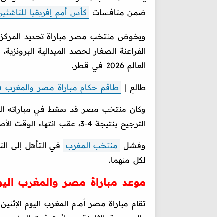
ضمن منافسات
كأس أمم إفريقيا للناشئين
ويخوض منتخب مصر مباراة تحديد المركزين 
الفراعنة الصغار لحصد الميدالية البرونزية،
العالم 2026 في قطر.
طالع |
طاقم حكام مباراة مصر والمغرب في كأ
وكان منتخب مصر قد سقط في مباراته الما
الترجيح بنتيجة 4-3، عقب انتهاء الوقت الأصلي بالتعادل السلبي.
وفشل
منتخب المغرب
في التأهل إلى النه
لكل منهما.
موعد مباراة مصر والمغرب اليو