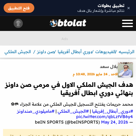
تطبيق بطولات
×
فتح التطبيق
نتائج مباشرة وإشعار بكل هدف
الرئيسيه
الفيديوهات
دوري أبطال أفريقيا
صن داونز
الجيش الملكي
بلال سعد
الاحد , 24 مايو 2026 ,10:48 م
هدف الجيش الملكي الاول في مرمي صن داونز
بنهائي دوري ابطال افريقيا
محمد حريمات يفتتح التسجيل للجيش الملكي من علامة الجزاء 🥅⚽️
#دوري_أبطال_إفريقيا
|
#الجيش_الملكي
|
#ماميلودي_صنداونز
pic.twitter.com/qbLztVB6y4
May 24, 2026
— beIN SPORTS (@beINSPORTS)