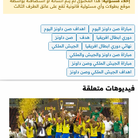
إخلاء مسئولية:
هذا المحتوى لم يتم انشائه او استضافته بواسطة
موقع بطولات وأي مسئولية قانونية تقع على عاتق الطرف الثالث
مباراة صن داونز اليوم
اهداف صن داونز اليوم
دوري ابطال افريقيا
هدف
صن داونز
نهائي دوري ابطال افريقيا
الجيش الملكي
مباراة صن داونز والجيش والملكي
مباراة الجيش الملكي وصن داونز
اهداف الجيش الملكي وصن داونز
فيديوهات متعلقة