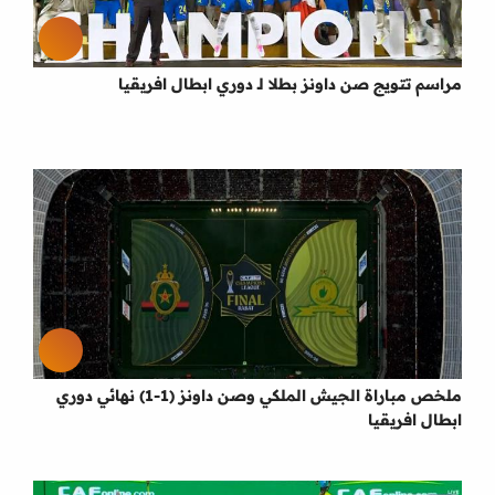
مراسم تتويج صن داونز بطلا لـ دوري ابطال افريقيا
ملخص مباراة الجيش الملكي وصن داونز (1-1) نهائي دوري
ابطال افريقيا