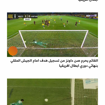
القائم يحرم صن داونز من تسجيل هدف امام الجيش الملكي
بنهائي دوري ابطال افريقيا