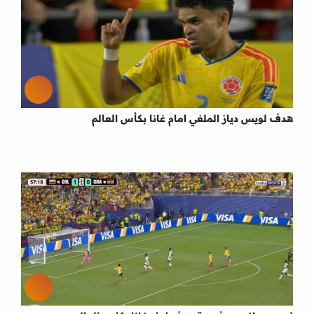
هدف لويس دياز الملغي امام غانا بكأس العالم