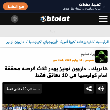
تطبيق بطولات
×
فتح التطبيق
نتائج مباشرة وإشعار بكل هدف
الرئيسيه
الفيديوهات
كوبا أمريكا
أوروجواي
كولومبيا
داروين نونيز
براء سليم
الخميس , 11 يوليو 2024 ,3:31 ص
هاتريك .. داروين نونيز يهدر ثلاث فرصه محققة
امام كولومبيا في 10 دقائق فقط