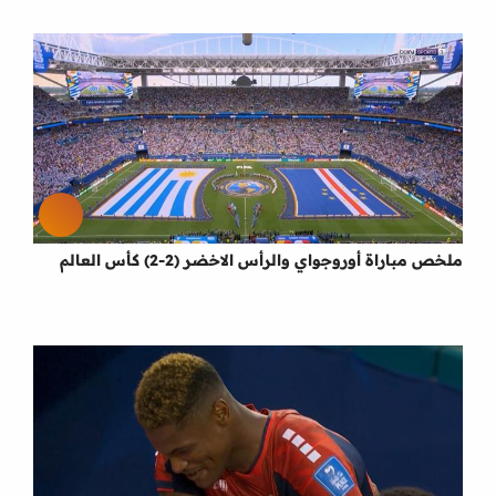
ملخص مباراة أوروجواي والرأس الاخضر (2-2) كأس العالم