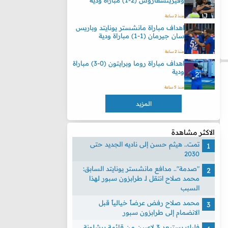
وفيرينسفاروش (2-1) مباراة ودية
منذ 2 ساعة
اهداف مباراة مانشستر يونايتد وباريس
سان جيرمان (1-1) مباراة ودية
منذ 2 ساعة
اهداف مباراة روما وبرايتون (0-3) مباراة
ودية
منذ 5 ساعة
المزيد
الاكثر مشاهدة
تمت.. هيثم حسن إلى ناديه الجديد حتى
2030
"صدمة".. مدافع مانشستر يونايتد السابق:
محمد صلاح انتقل لـ طرابزون سبور لهذا
السبب
محمد صلاح رفض عرضاً خيالياً قبل
الانضمام إلى طرابزون سبور
فليك يستبعد 3 لاعبين من قائمة برشلونة