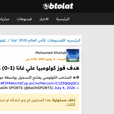
الرئيسية
الاخبار
فيديوهات
مباريا
الرئيسيه
الفيديوهات
كأس العالم 2026
غانا
كولو
Mohamed Khatab
السبت , 4 يوليو 2026 ,4:53 ص
هدف فوز كولومبيا علي غانا (1-0) كأس العالم
⚽️🔥 المنتخب الكولومبي يفتتح التسجيل بواسطة جو
|
#FIFAWorldCup
pic.twitter.com/C1Z5QQqDCz
July 4, 2026
— beIN SPORTS (@beINSPORTS)
إخلاء مسئولية:
هذا المحتوى لم يتم انشائه او ا
الثالث