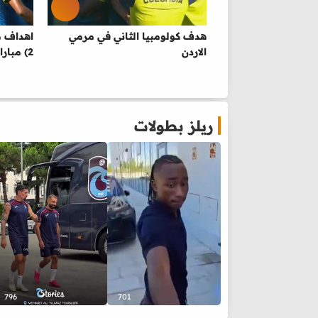
هدف كولومبيا الثاني في مرمي
الاردن
2) مباراة ودية
ريلز بطولات
796
701