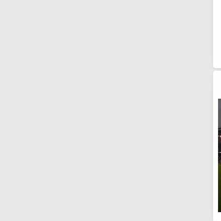
506
562
411