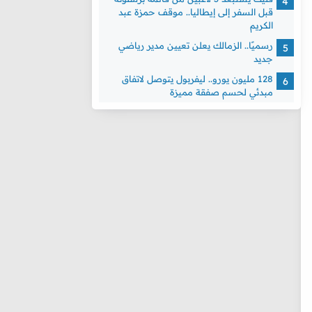
قبل السفر إلى إيطاليا.. موقف حمزة عبد
الكريم
رسميًا.. الزمالك يعلن تعيين مدير رياضي
جديد
128 مليون يورو.. ليفربول يتوصل لاتفاق
مبدئي لحسم صفقة مميزة