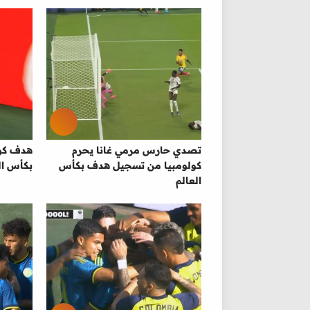
تصدي حارس مرمي غانا يحرم
هدف كول
كولومبيا من تسجيل هدف بكأس
بكأس ال
العالم