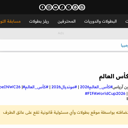
ت
البطولات والدوريات
المحترفين
ريلز بطولات
مسابقة التو
مبيا
ن آرياس
#كأس_العالم2026
|
#مونديال2026
|
#كأس_العالم
#beINWC26
|
#FIFAWorldCup2026
ستضافته بواسطة موقع بطولات وأي مسئولية قانونية تقع على عاتق الطرف