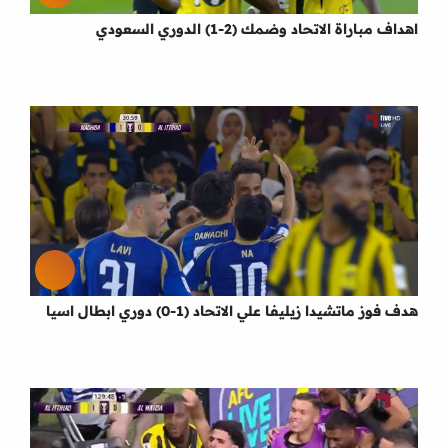
اهداف مباراة الاتحاد وضمك (2-1) الدوري السعودي
هدف فوز ماتشيدا زيليفا علي الاتحاد (1-0) دوري ابطال اسيا