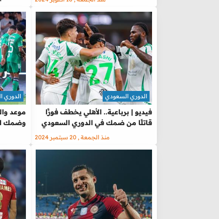
الدوري السعودي
الدوري ا
فيديو | برباعية.. الأهلي يخطف فوزًا
موعد والق
قاتلًا من ضمك في الدوري السعودي
وضمك الي
منذ الجمعة , 20 سبتمبر 2024