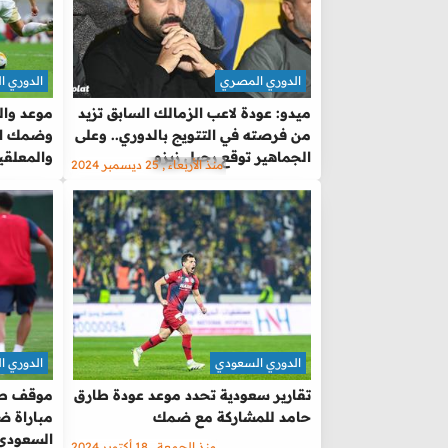
الدوري المصري
الدوري ا
ميدو: عودة لاعب الزمالك السابق تزيد
موعد والق
من فرصته في التتويج بالدوري.. وعلى
وضمك الي
الجماهير توقع رحيل زيزو
والمعلقي
منذ الأربعاء , 25 ديسمبر 2024
الدوري السعودي
الدوري ا
تقارير سعودية تحدد موعد عودة طارق
موقف طا
حامد للمشاركة مع ضمك
مباراة ض
السعودي
منذ الجمعة , 18 أكتوبر 2024