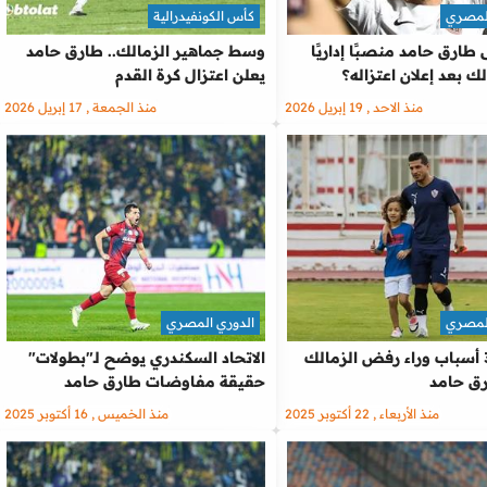
المصري
كأس الكونفيدرالية
طارق حامد منصبًا إداريًا
وسط جماهير الزمالك.. طارق حامد
ك بعد إعلان اعتزاله؟
يعلن اعتزال كرة القدم
منذ الاحد , 19 إبريل 2026
منذ الجمعة , 17 إبريل 2026
المصري
الدوري المصري
خاص | 3 أسباب وراء رفض الزمالك
الاتحاد السكندري يوضح لـ"بطولات"
ق حامد
حقيقة مفاوضات طارق حامد
منذ الأربعاء , 22 أكتوبر 2025
منذ الخميس , 16 أكتوبر 2025