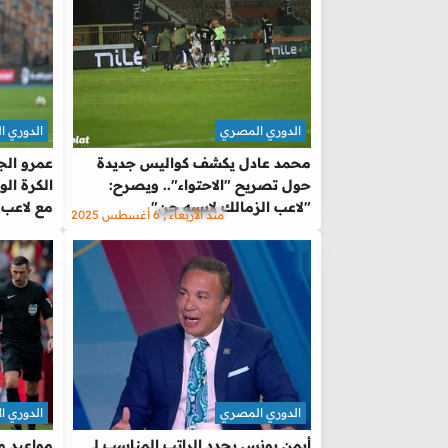
الدوري المصري
الدوري 
محمد عادل يكشف كواليس جديدة
عمرو الج
حول تصريح "الاحتواء".. ويصرح:
الكرة ال
"لاعب الزمالك لابسه جن"
مع لاعب ا
منذ الأربعاء , 6 أغسطس 2025
الدوري المصري
الدوري ال
أيمن يونس يحدد الراتب المناسب لـ