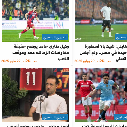
المصري
الدوري المصري
نايني: شيكابالا أسطورة
وكيل طارق حامد يوضح حقيقة
وحيدة في مصر.. ولم أجلس
مفاوضات الزمالك معه وموقف
لأهلي
اللاعب
منذ الثلاثاء , 29 يوليو 2025
منذ الثلاثاء , 27 مايو 2025
إنجليزي
الدوري المصري
مواعيد مباريات اليوم الجمعة 2-5-
أحمد مرتضى منصور يوضح أصعب