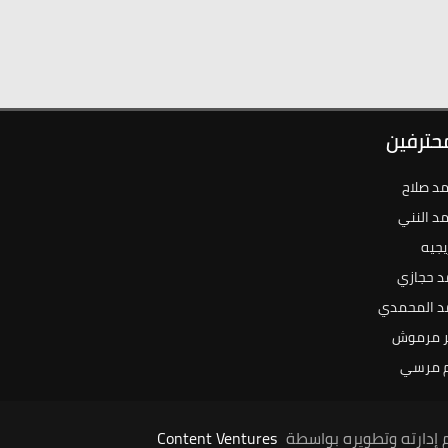
محترفين
د صلاح
د النني
يجيه
د حجازي
د المحمدي
 مرموش
 مرسي
 إدارته وتطويره بواسطة
Content Ventures