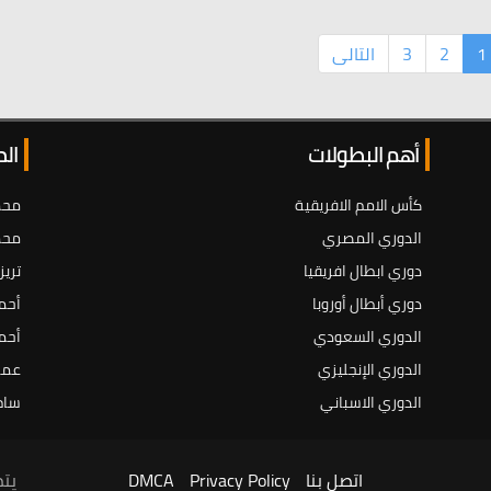
1
2
3
التالى
أهم البطولات
ال
كأس الامم الافريقية
محم
الدوري المصري
محم
دوري ابطال افريقيا
تريز
دوري أبطال أوروبا
أحم
الدوري السعودي
أحم
الدوري الإنجليزي
عمر
الدوري الاسباني
سام
اتصل بنا
Privacy Policy
DMCA
يتم