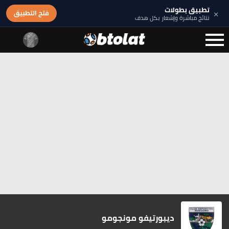
تطبيق بطولات
×
فتح التطبيق
نتائج مباشرة وإشعار بكل هدف
ديبورتيفو مونجومو