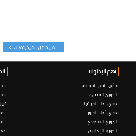
المزيد من الفيديوهات
أهم البطولات
ال
كأس الامم الافريقية
محم
الدوري المصري
محم
دوري ابطال افريقيا
تريز
دوري أبطال أوروبا
أحم
الدوري السعودي
أحم
الدوري الإنجليزي
عمر