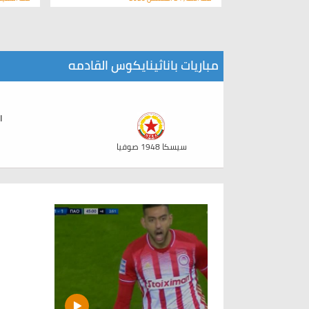
مباريات باناثينايكوس القادمه
الث
سيسكا 1948 صوفيا