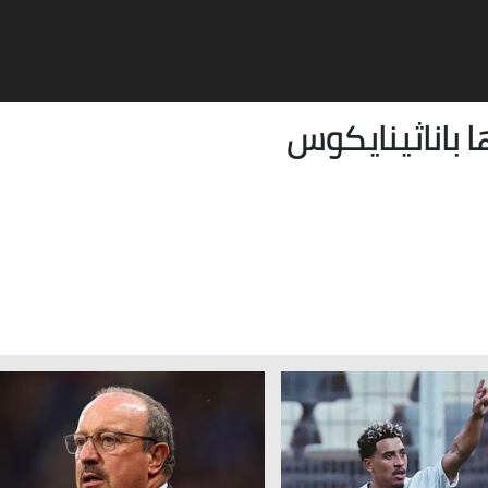
ا
باناثينايكوس