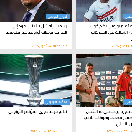
مصري
الدوري اليوناني
هتمام أوروبي بضم خوان
رسمياً.. رافائيل بينيتيز يعود إلى
ن الزمالك في الميركاتو
التدريب بوجهة أوروبية غير متوقعة
 2026
منذ الجمعة , 24 أكتوبر 2025
وناني
المؤتمر الاوروبي
 فيتوريا يرغب في لم الشمل
نتائج قرعة دوري المؤتمر الأوروبي
فى محمد.. وموقف اللاعب
 الأهلي
بر 2024
منذ الجمعة , 20 ديسمبر 2024