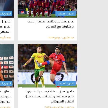
الدوري الاسباني
الدوري ال
عرض مفاجئ يهدد استمرار لاعب
خاص | ا
برشلونة مع الفريق
بيزيرا م
الصيفي
منذ الإثنين , 1 يونيو 2026
منذ الأربعاء , 13 مايو
الدوري الفرنسي
الدوري الي
خاص | مدرب منتخب مصر السابق قد
تقارير:
يغير مستقبل مصطفى محمد قبل
مع مصط
انتهاء الميركاتو
من عرض
منذ الاحد , 24 أغسطس 2025
منذ الخميس , 26 ديسم