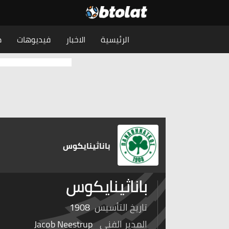
الرئيسية
الاخبار
فيديوهات
م
باناثينايكوس
باناثينايكوس
تاريخ التأسيس
1908
المدير الفني
Jacob Neestrup