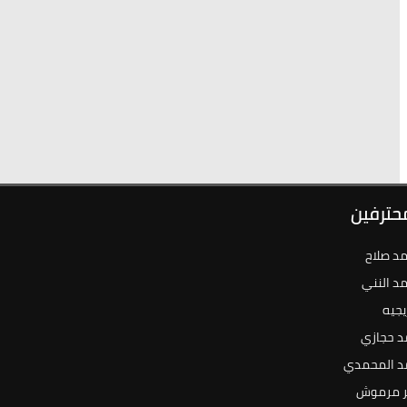
محترفين
د صلاح
د النني
يجيه
د حجازي
د المحمدي
 مرموش