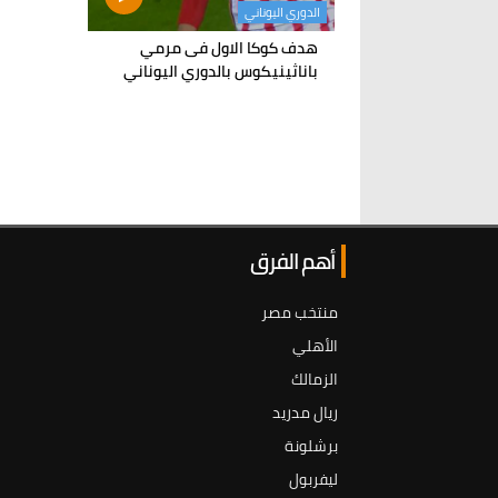
الدوري اليوناني
هدف كوكا الاول فى مرمي
باناثينيكوس بالدوري اليوناني
أهم الفرق
منتخب مصر
الأهلي
الزمالك
ريال مدريد
برشلونة
ليفربول