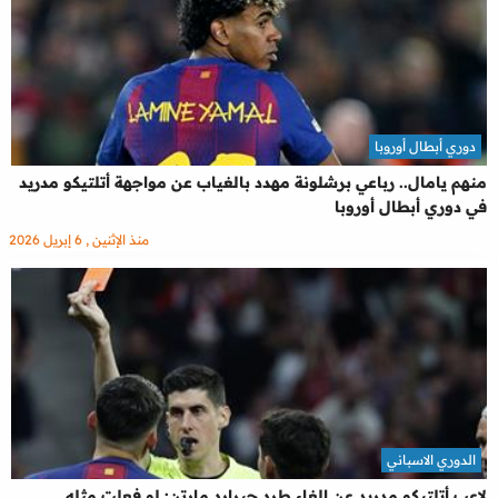
دوري أبطال أوروبا
منهم يامال.. رباعي برشلونة مهدد بالغياب عن مواجهة أتلتيكو مدريد
في دوري أبطال أوروبا
منذ الإثنين , 6 إبريل 2026
الدوري الاسباني
لاعب أتلتيكو مدريد عن إلغاء طرد جيرارد مارتن: لو فعلت مثله