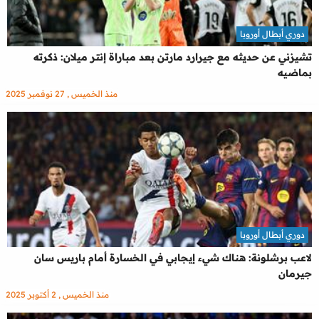
دوري أبطال أوروبا
تشيزني عن حديثه مع جيرارد مارتن بعد مباراة إنتر ميلان: ذكرته
بماضيه
منذ الخميس , 27 نوفمبر 2025
دوري أبطال أوروبا
لاعب برشلونة: هناك شيء إيجابي في الخسارة أمام باريس سان
جيرمان
منذ الخميس , 2 أكتوبر 2025