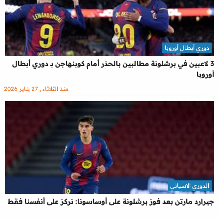
دوري أبطال أوروبا
3 لاعبين في برشلونة مطالبين بالحذر أمام كوبنهاجن بـ دوري أبطال
أوروبا
منذ الثلاثاء , 27 يناير 2026
الدوري الاسباني
جيرارد مارتن بعد فوز برشلونة على أوساسونا: نركز على أنفسنا فقط