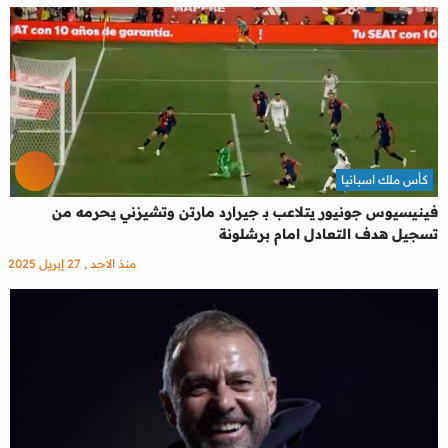
كأس ملك اسبانيا
فينيسيوس جونيور يتلاعب بـ جيرارد مارتن وتشيزني يحرمه من
تسجيل هدف التعادل امام برشلونة
منذ الاحد , 27 إبريل 2025