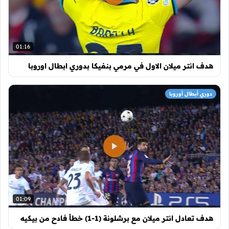
01:16
هدف انتر ميلان الاول في مرمي بنفيكا بدوري ابطال اوروبا
دوري أبطال أوروبا
01:09
هدف تعادل انتر ميلان مع برشلونة (1-1) خطأ فادح من بيكيه