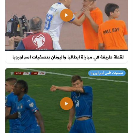
لقطة طريفة في مباراة ايطاليا واليونان بتصفيات امم اوروبا
تصفيات كأس أمم أوروبا