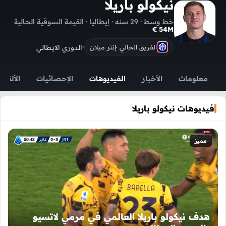
نيكولو باريلا
خط وسط · 29 سنه · إيطاليا · القيمة السوقية الحالية
54M €
الدوري الايطالي
الفريق الحالي ·
إنتر ميلان
معلومات
الأخبار
الفيديوهات
الإحصائيات
الألقاب
فيديوهات نيكولو باريلا
مميز
هدف نيكولو باريلا العالمي في مرمي لاتسيو