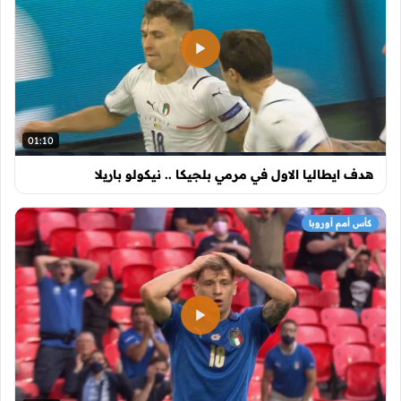
01:10
هدف ايطاليا الاول في مرمي بلجيكا .. نيكولو باريلا
كأس أمم أوروبا