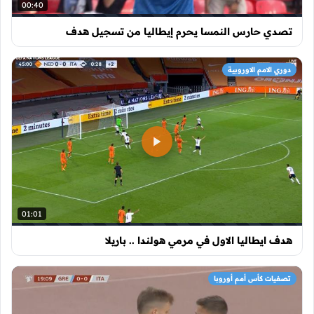
00:40
تصدي حارس النمسا يحرم إيطاليا من تسجيل هدف
دوري الامم الاوروبية
01:01
هدف ايطاليا الاول في مرمي هولندا .. باريلا
تصفيات كأس أمم أوروبا