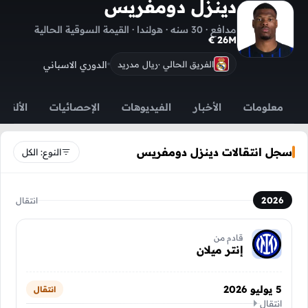
دينزل دومفريس
مدافع · 30 سنه · هولندا · القيمة السوقية الحالية
26M €
الدوري الاسباني
الفريق الحالي ·
ريال مدريد
معلومات
الأخبار
الفيديوهات
الإحصائيات
الألقاب
سجل انتقالات دينزل دومفريس
النوع: الكل
2026
انتقال
قادم من
إنتر ميلان
5 يوليو 2026
انتقال
انتقال