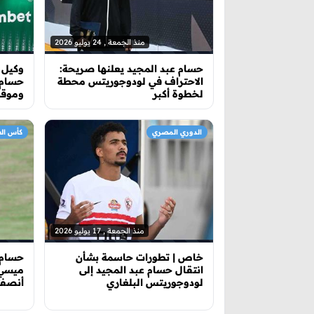
منذ الجمعة , 24 يوليو 2026
حسام عبد المجيد يعلنها صريحة:
وكيل 
الاحتراف في لودوجوريتس محطة
حسام ع
لخطوة أكبر
وموقف
الدوري المصري
كأس العالم
منذ الجمعة , 17 يوليو 2026
خاص | تطورات حاسمة بشأن
حسام 
انتقال حسام عبد المجيد إلى
ميسي..
لودوجوريتس البلغاري
أنصفت