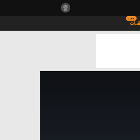
جديد
قعات