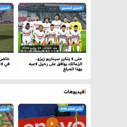
الدوري المصري
الدوري
منذ الثلاثاء , 14 يوليو 2026
حتى لا يتكرر سيناريو زيزو..
خاص |
الزمالك يوافق على رحيل لاعبه
في لاع
بهذا المبلغ
فيديوهات
كأس العالم 2026
الدوري