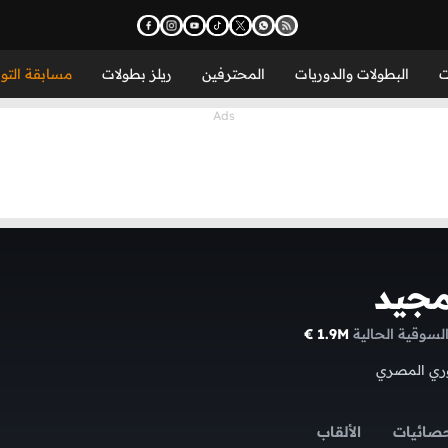
ت
البطولات والدوريات
المحترفين
ريلز بطولات
مسابقة التو
مجيد
1.9M €
وري المصري
حصائيات
الألقاب