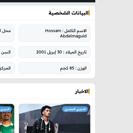
البيانات الشخصية
الاسم الكامل :
Hossam
محل ال
Abdelmaguid
تاريخ الميلاد :
30 إبريل 2001
السن :
الوزن :
85 كجم
المركز
الاخبار
الدوري المصري
الدوري