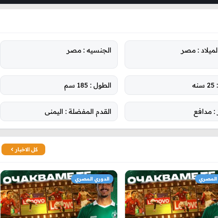
ميلاد :
مصر
الجنسيه :
مصر
25 سنه
الطول :
185 سم
 :
مدافع
القدم المفضلة :
اليمنى
كل الاخبار
 المصري
الدوري المصري