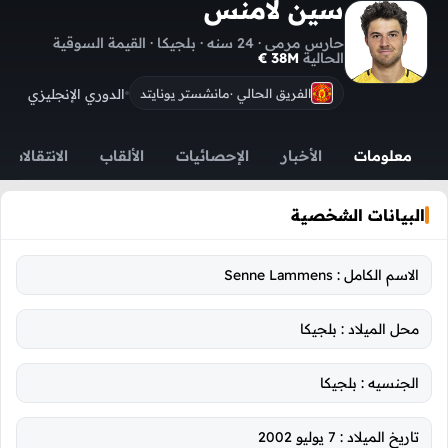
سين لامنس
حارس مرمى · 24 سنه · بلجيكا · القيمة السوقية
الحالية
38M €
الدوري الإنجليزي
الفريق الحالي ·
مانشستر يونايتد
معلومات
الأخبار
الإحصائيات
الألقاب
الانتقالات
البيانات الشخصية
الاسم الكامل :
Senne Lammens
محل الميلاد :
بلجيكا
الجنسيه :
بلجيكا
تاريخ الميلاد :
7 يوليو 2002