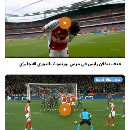
هدف ديكلان رايس في مرمي بورنموث بالدوري الانجليزي
دوري أبطال أوروبا