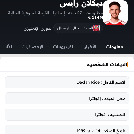
ديكلان رايس
خط وسط · 27 سنه · إنجلترا · القيمة السوقية الحالية
114M €
الدوري الإنجليزي
الفريق الحالي ·
آرسنال
معلومات
الأخبار
الفيديوهات
الإحصائيات
الألقاب
البيانات الشخصية
الاسم الكامل :
Declan Rice
محل الميلاد :
إنجلترا
الجنسيه :
إنجلترا
تاريخ الميلاد :
14 يناير 1999