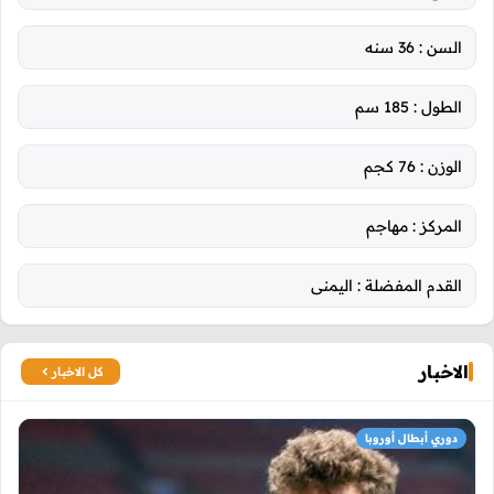
السن :
36 سنه
الطول :
185 سم
الوزن :
76 كجم
المركز :
مهاجم
القدم المفضلة :
اليمنى
الاخبار
كل الاخبار
دوري أبطال أوروبا