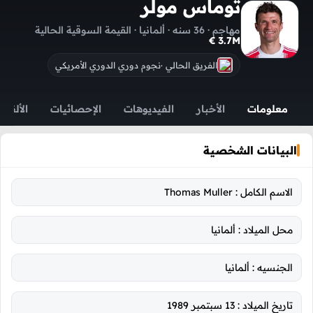
توماس مولر
مهاجم · 36 سنه · ألمانيا · القيمة السوقية الحالية
3.7M €
الفريق الحالي ·
نجوم دوري الدوري الأمريكي
معلومات
الأخبار
الفيديوهات
الإحصائيات
الألقاب
البيانات الشخصية
الاسم الكامل :
Thomas Muller
محل الميلاد :
ألمانيا
الجنسيه :
ألمانيا
تاريخ الميلاد :
13 سبتمبر 1989