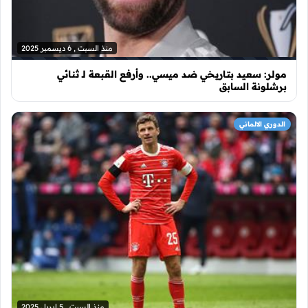
منذ السبت , 6 ديسمبر 2025
مولر: سعيد بتاريخي ضد ميسي.. وأرفع القبعة لـ ثنائي
برشلونة السابق
الدوري الالماني
منذ السبت , 5 إبريل 2025