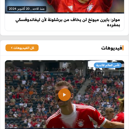
منذ الاحد , 20 أكتوبر 2024
مولر: بايرن ميونخ لن يخاف من برشلونة لأن ليفاندوفسكي
بمفرده
فيديوهات
كل الفيديوهات
كأس العالم للأندية