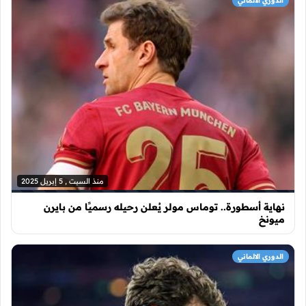
الدوري الالماني
منذ السبت , 5 إبريل 2025
نهاية أسطورة.. توماس مولر يُعلن رحيله رسميًا من بايرن
ميونخ
الدوري الالماني