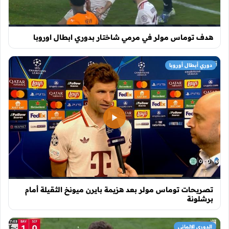
هدف توماس مولر في مرمي شاختار بدوري ابطال اوروبا
دوري أبطال أوروبا
تصريحات توماس مولر بعد هزيمة بايرن ميونخ الثقيلة أمام
برشلونة
الدوري الالماني