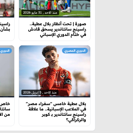
منذ الاحد , 31 مايو 2026
صورة | تحت أنظار بلال عطية..
راسين
راسينج سانتاندير يسحق قادش
بشأن ا
في ختام الدوري الإسباني
الدوري المصري
الدوري
منذ الاحد , 5 إبريل 2026
بلال عطية خامس "سفراء مصر"
خاص |
في الملاعب الإسبانية.. ما علاقة
سانتان
راسينج سانتاندير بـ كوبر
من الأ
والركراكي؟