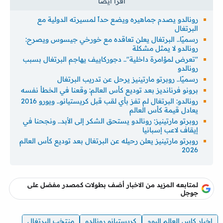
رونالدو يصدم جماهيره ويضع حداً لمسيرته الدولية مع
البرتغال
رسميًا.. البرتغال يعلن تعاقده مع خورخي جيسوس ويصرح:
رونالدو لا يمثل مشكلة
"تعرض لمؤامرة داخلية".. دجوركاييف يهاجم البرتغال بسبب
رونالدو
رسميًا.. روبرتو مارتينيز يرحل عن تدريب البرتغال
برونو فرنانديز بعد توديع كأس العالم: وقعنا في الخطأ نفسه
رونالدو: البرتغال لم تفز بأي لقب قبل كريستيانو.. ويورو 2016
يعادل قيمة كأس العالم
روبرتو مارتينيز: رونالدو يستحق الشكر إلى الأبد.. ونجحنا في
إيقاف لاعب إسبانيا
روبرتو مارتينيز يعلن رحيله عن البرتغال بعد توديع كأس العالم
2026
لمتابعه المزيد من الاخبار أضف بطولات كمصدر مفضل على
جوجل
اخبار كاس العالم اليوم
كريستيانو رونالدو
منتخب البرتغال