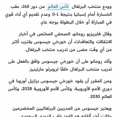
وودع منتخب البرتغال
كأس العالم
من دور الـ16، عقب
الخسارة أمام إسبانيا بنتيجة 1-0 وعدم تقديم أي أداء قوي
في المباراة أو خلال البطولة بوجه عام.
وقال فابريزيو رومانو، الصحفي المختص في أخبار
الانتقالات والتعاقدات، أن خورخي جيسوس يقترب أكثر
من أي وقت مضى من تدريب منتخب البرتغال.
وأكد رومانو على أن خورخي جيسوس وافق بالفعل على
تدريب منتخب البرتغال خلفًا لروبرتو مارتينيز.
ومن المقرر أن يقود خورخي جيسوس برازيل أوروبا في
دوري الأمم الأوروبية، وكأس الأمم الأوروبية 2028، وكأس
العالم 2030.
ويعتبر جيسوس من المدربين البرتغاليين المخضرمين
وكانت آخر ألقابه هو الفوز بلقب الدوري السعودي