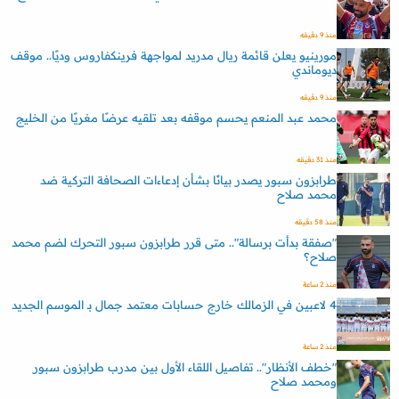
منذ 9 دقيقه
مورينيو يعلن قائمة ريال مدريد لمواجهة فرينكفاروس وديًا.. موقف
ديوماندي
منذ 9 دقيقه
محمد عبد المنعم يحسم موقفه بعد تلقيه عرضًا مغريًا من الخليج
منذ 31 دقيقه
طرابزون سبور يصدر بيانًا بشأن إدعاءات الصحافة التركية ضد
محمد صلاح
منذ 58 دقيقه
"صفقة بدأت برسالة".. متى قرر طرابزون سبور التحرك لضم محمد
صلاح؟
منذ 2 ساعة
4 لاعبين في الزمالك خارج حسابات معتمد جمال بـ الموسم الجديد
منذ 2 ساعة
"خطف الأنظار".. تفاصيل اللقاء الأول بين مدرب طرابزون سبور
ومحمد صلاح