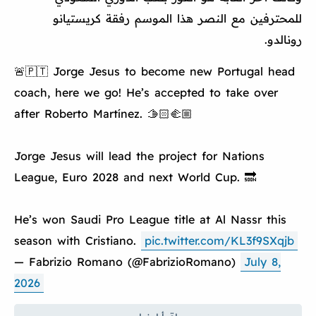
للمحترفين مع النصر هذا الموسم رفقة كريستيانو
رونالدو.
🚨🇵🇹 Jorge Jesus to become new Portugal head
coach, here we go! He’s accepted to take over
after Roberto Martínez. 🫱🏻‍🫲🏼
Jorge Jesus will lead the project for Nations
League, Euro 2028 and next World Cup. 🔜
He’s won Saudi Pro League title at Al Nassr this
season with Cristiano.
pic.twitter.com/KL3f9SXqjb
— Fabrizio Romano (@FabrizioRomano)
July 8,
2026