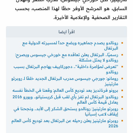
السابق، هو المرشح الأوفر حظًا لهذا المنصب، بحسب
التقارير الصحفية والإعلامية الأخيرة.
رونالدو يصدم جماهيره ويضع حداً لمسيرته الدولية مع
البرتغال
رسميًا.. البرتغال يعلن تعاقده مع خورخي جيسوس ويصرح:
رونالدو لا يمثل مشكلة
"تعرض لمؤامرة داخلية".. دجوركاييف يهاجم البرتغال بسبب
رونالدو
رومانو: جورجي جيسوس مدرب البرتغال الجديد خلفًا لـ روبرتو
مارتينيز
برونو فرنانديز بعد توديع كأس العالم: وقعنا في الخطأ نفسه
رونالدو: البرتغال لم تفز بأي لقب قبل كريستيانو.. ويورو 2016
يعادل قيمة كأس العالم
روبرتو مارتينيز: رونالدو يستحق الشكر إلى الأبد.. ونجحنا في
إيقاف لاعب إسبانيا
روبرتو مارتينيز يعلن رحيله عن البرتغال بعد توديع كأس العالم
2026