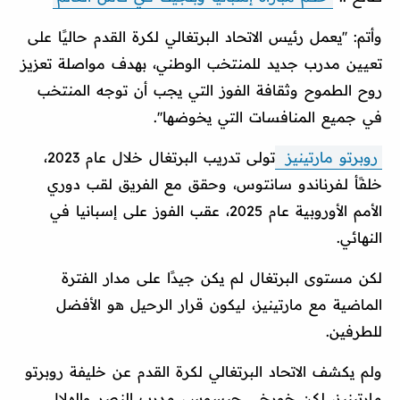
وأتم: ''يعمل رئيس الاتحاد البرتغالي لكرة القدم حاليًا على
تعيين مدرب جديد للمنتخب الوطني، بهدف مواصلة تعزيز
روح الطموح وثقافة الفوز التي يجب أن توجه المنتخب
في جميع المنافسات التي يخوضها''.
روبرتو مارتينيز
تولى تدريب البرتغال خلال عام 2023،
خلفًأ لـفرناندو سانتوس، وحقق مع الفريق لقب دوري
الأمم الأوروبية عام 2025، عقب الفوز على إسبانيا في
النهائي.
لكن مستوى البرتغال لم يكن جيدًا على مدار الفترة
الماضية مع مارتينيز، ليكون قرار الرحيل هو الأفضل
للطرفين.
ولم يكشف الاتحاد البرتغالي لكرة القدم عن خليفة روبرتو
مارتينيز، لكن خورخي جيسوس، مدرب النصر والهلال