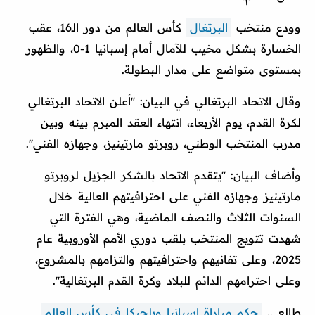
وودع منتخب
البرتغال
كأس العالم من دور الـ16، عقب
الخسارة بشكل مخيب للآمال أمام إسبانيا 1-0، والظهور
بمستوى متواضع على مدار البطولة.
وقال الاتحاد البرتغالي في البيان: ''أعلن الاتحاد البرتغالي
لكرة القدم، يوم الأربعاء، انتهاء العقد المبرم بينه وبين
مدرب المنتخب الوطني، روبرتو مارتينيز، وجهازه الفني''.
وأضاف البيان: ''يتقدم الاتحاد بالشكر الجزيل لروبرتو
مارتينيز وجهازه الفني على احترافيتهم العالية خلال
السنوات الثلاث والنصف الماضية، وهي الفترة التي
شهدت تتويج المنتخب بلقب دوري الأمم الأوروبية عام
2025، وعلى تفانيهم واحترافيتهم والتزامهم بالمشروع،
وعلى احترامهم الدائم للبلاد وكرة القدم البرتغالية''.
طالع ..
حكم مباراة إسبانيا وبلجيكا في كأس العالم