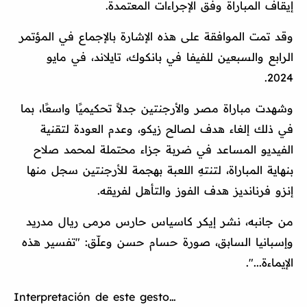
إيقاف المباراة وفق الإجراءات المعتمدة.
وقد تمت الموافقة على هذه الإشارة بالإجماع في المؤتمر
الرابع والسبعين للفيفا في بانكوك، تايلاند، في مايو
2024.
وشهدت مباراة مصر والأرجنتين جدلاً تحكيميًا واسعًا، بما
في ذلك إلغاء هدف لصالح زيكو، وعدم العودة لتقنية
الفيديو المساعد في ضربة جزاء محتملة لمحمد صلاح
بنهاية المباراة، لتنتهِ اللعبة بهجمة للأرجنتين سجل منها
إنزو فرنانديز هدف الفوز والتأهل لفريقه.
من جانبه، نشر إيكر كاسياس حارس مرمى ريال مدريد
وإسبانيا السابق، صورة حسام حسن وعلّق: "تفسير هذه
الإيماءة...".
Interpretación de este gesto…