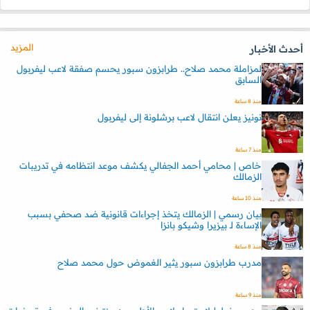
المزيد
أحدث الأخبار
لمزاملة محمد صلاح.. طرابزون سبور يحسم صفقة لاعب ليفربول
السابق
منذ 8 ساعة
نونيز يعلن انتقال لاعب برشلونة إلى ليفربول
منذ 7 ساعة
خاص | محامي أحمد الجفالي يكشف موعد انتظامه في تدريبات
الزمالك
منذ 10 ساعة
بيان رسمي | الزمالك يتخذ إجراءات قانونية ضد صحفي بسبب
الإساءة لـ بيزيرا وشيكو بانزا
منذ 8 ساعة
مدرب طرابزون سبور يثير الغموض حول محمد صلاح
منذ 9 ساعة