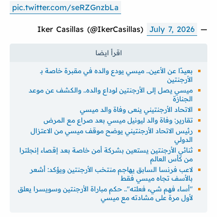
pic.twitter.com/seRZGnzbLa
July 7, 2026
— Iker Casillas (@IkerCasillas)
بعيدًا عن الأعين.. ميسي يودع والده في مقبرة خاصة بـ
الأرجنتين
ميسي يصل إلى الأرجنتين لوداع والده.. والكشف عن موعد
الجنازة
الاتحاد الأرجنتيني ينعى وفاة والد ميسي
تقارير: وفاة والد ليونيل ميسي بعد صراع مع المرض
رئيس الاتحاد الأرجنتيني يوضح موقف ميسي من الاعتزال
الدولي
ثنائي الأرجنتين يستعين بشركة أمن خاصة بعد إقصاء إنجلترا
من كأس العالم
لاعب فرنسا السابق يهاجم منتخب الأرجنتين ويؤكد: أشعر
بالأسف تجاه ميسي فقط
"أساء فهم شيء فعلته".. حكم مباراة الأرجنتين وسويسرا يعلق
لأول مرة على مشادته مع ميسي