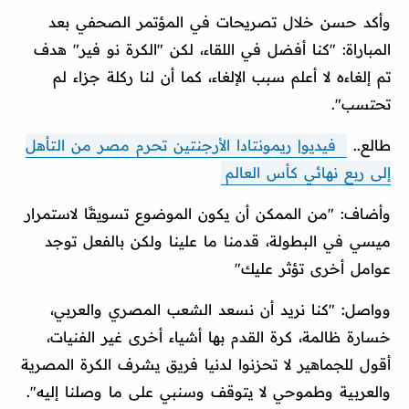
وأكد حسن خلال تصريحات في المؤتمر الصحفي بعد
المباراة: "كنا أفضل في اللقاء، لكن "الكرة نو فير" هدف
تم إلغاءه لا أعلم سبب الإلغاء، كما أن لنا ركلة جزاء لم
تحتسب".
طالع..
فيديو| ريمونتادا الأرجنتين تحرم مصر من التأهل
إلى ربع نهائي كأس العالم
وأضاف: "من الممكن أن يكون الموضوع تسويقًا لاستمرار
ميسي في البطولة، قدمنا ما علينا ولكن بالفعل توجد
عوامل أخرى تؤثر عليك"
وواصل: "كنا نريد أن نسعد الشعب المصري والعربي،
خسارة ظالمة، كرة القدم بها أشياء أخرى غير الفنيات،
أقول للجماهير لا تحزنوا لدنيا فريق يشرف الكرة المصرية
والعربية وطموحي لا يتوقف وسنبي على ما وصلنا إليه".