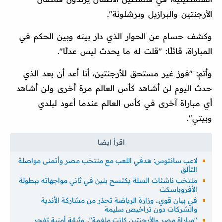
الأرجنتين والبرازيل وبرشلونة".
وكشف حسام عن الحوار الذي دار بينه وبين الحكم في
المباراة، قائلًا: "قلت له ما يحدث ليس عدلًا".
وأتم: "فوز غير مستحق للأرجنتين، أنا أعد أن بعد الذي
حدث اليوم لن أشاهد كأس العالم مرة أخرى ولن أشاهد
أي مباراة آخرى في كأس العالم عندما أعود لبلدي
وبيتي".
لاعب سانتوس: هدفي اللعب مع منتخب مصر وأتمنى مواصلة
التألق
منتخب ناشئات السلة يكتسح بنين في ثاني مواجهاته ببطولة
الأفروباسكت
في بيان قوي.. وزارة الرياضة تحذر من مشاركة الأندية
والشركات دون تراخيص سليمة
"مباراة مصر والأرجنتين كانت ملغمة".. وثيقة أمنية تفجر