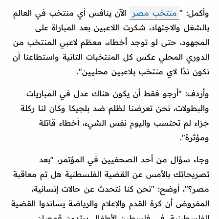
وأكمل: "
منتخب مصر
الآن ينافس أي منتخب في العالم
بالشغل والاجتهاد، شكرت اللاعبين بعد المباراة على
المجهود، حتى لو توجد أخطاء، معظم لاعبي المنتخب من
الدوري المحلي عكس كل المنتخبات التانية واستطاعنا أن
نكون ندًا لاي منتخب بلاعبين محليين".
وأردف: "أرجو فقط أن يكون هناك عدل في المباريات
والبطولات، نحن تعرضنا لظلم ضد بلجيكا وكان لنا ركلة
جزاء لم تحتسب واليوم نفس الشيء، أخطاء قاتلة
ومؤثرة".
وجاء سؤال من أحد الصحفيين في المؤتمر، "بعد
تصريحاتك بالأمس عن القضية الفلسطنية هل تم معاقبة
مصر؟"، أوضح: "نحن كنا نتحدث عن حالات إنسانية،
المفروض أن كرة القدم والإعلام والرياضة يساندوا القضية
الفلسطينية، في فلسطين الأطفال يرتدون قمصان