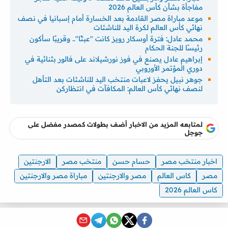
مفاجأة بشأن كأس العالم 2026
موعد مباراة مصر القادمة بعد الخسارة أمام إسبانيا في نصف
نهائي كأس العالم لكرة اليد للناشئات
محمد عادل: فترة أوسكار رويز كانت "عبثًا".. وقريبًا سأكون
رئيسًا للجنة الحكام
إبراهيم عادل يصنع في فوز نورشيلاند على فالور بثنائية في
دوري المؤتمر الأوروبي
جوهر نبيل يحفز لاعبات منتخب اليد للناشئات بعد التأهل
لنصف نهائي كأس العالم: المكافآت في انتظاركن
لمتابعه المزيد من الاخبار أضف بطولات كمصدر مفضل على
جوجل
اخبار منتخب مصر
حسام حسن
منتخب مصر
الارجنتين
مصر
كاس العالم
مصر والارجنتين
مباراة مصر والارجنتين
كاس العالم 2026