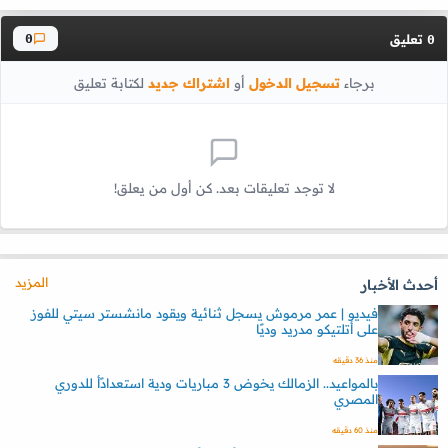
تعليق
0
0
برجاء
تسجيل الدخول
أو
اشتراك جديد
لكتابة تعليق
لا توجد تعليقات بعد. كن أول من يعلق!
المزيد
أحدث الأخبار
فيديو | عمر مرموش يسجل ثنائية ويقود مانشستر سيتي للفوز
على أتلتيكو مدريد وديًا
منذ 36 دقيقه
بالمواعيد.. الزمالك يخوض 3 مباريات ودية استعدادًأ للدوري
المصري
منذ 60 دقيقه