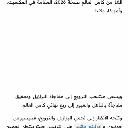
الـ16 من كأس العالم نسخة 2026، المقامة في المكسيك،
وأمريكا، وكندا.
ويسعى منتبخب النرويج إلى مفاجآة البرازيل وتحقيق
مفاجآة بالتأهل والعبور إلى ربع نهائي كأس العالم.
وتتجه الأنظار إلى نجمي البرازيل والنرويج، فينيسيوس
جونيور، و
إيرلينج هالاند
على الترتيب، حيث ينتظر الجميع