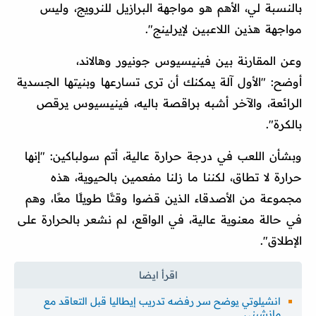
بالنسبة لي، الأهم هو مواجهة البرازيل للنرويج، وليس
مواجهة هذين اللاعبين لإيرلينج".
وعن المقارنة بين فينيسيوس جونيور وهالاند،
أوضح: "الأول آلة يمكنك أن ترى تسارعها وبنيتها الجسدية
الرائعة، والآخر أشبه براقصة باليه، فينيسيوس يرقص
بالكرة".
وبشأن اللعب في درجة حرارة عالية، أتم سولباكين: "إنها
حرارة لا تطاق، لكننا ما زلنا مفعمين بالحيوية، هذه
مجموعة من الأصدقاء الذين قضوا وقتًا طويلًا معًا، وهم
في حالة معنوية عالية، في الواقع، لم نشعر بالحرارة على
الإطلاق".
انشيلوتي يوضح سر رفضه تدريب إيطاليا قبل التعاقد مع
مانشيني