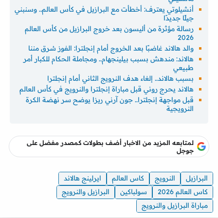
أنشيلوتي يعترف: أخطأت مع البرازيل في كأس العالم.. وسنبني
جيلًا جديدًا
رسالة مؤثرة من أليسون بعد خروج البرازيل من كأس العالم
2026
والد هالاند غاضبًا بعد الخروج أمام إنجلترا: الفوز سُرق مننا
هالاند: مندهش بسبب بيلينجهام.. ومجاملة الحكام للكبار أمر
طبيعي
بسبب هالاند.. إلغاء هدف النرويج الثاني أمام إنجلترا
هالاند يحرج روني قبل مباراة إنجلترا والنرويج في كأس العالم
قبل مواجهة إنجلترا.. جون آرني ريزا يوضح سر نهضة الكرة
النرويجية
لمتابعه المزيد من الاخبار أضف بطولات كمصدر مفضل على
جوجل
البرازيل
النرويج
كاس العالم
ايرلينج هالاند
كاس العالم 2026
سولباكين
البرازيل والنرويج
مباراة البرازيل والنرويج