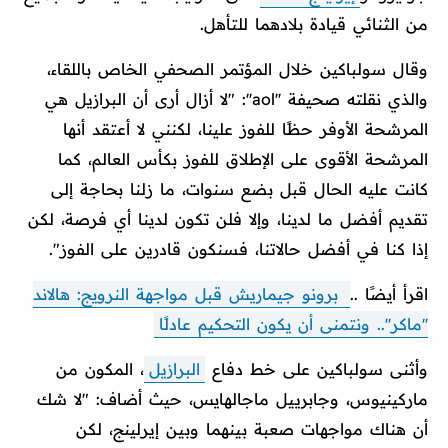
من الثنائي قيادة بلادهما للتأهل.
وقال سولباكين خلال المؤتمر الصحفي الخاص باللقاء،
والذي نقلته صحيفة ''aol'': "لا أزال أرى أن البرازيل هي
المرشحة الأوفر حظًا للفوز علينا، لكنني لا أعتقد أنها
المرشحة الأقوى على الإطلاق للفوز بكأس العالم، كما
كانت عليه الحال قبل بضع سنوات، ما زلنا بحاجة إلى
تقديم أفضل ما لدينا، وإلا فلن تكون لدينا أي فرصة، لكن
إذا كنا في أفضل حالاتنا، فسنكون قادرين على الفوز".
اقرأ أيضًا ..
برونو جيماريش قبل مواجهة النرويج: هالاند
''ماكر''.. ونتمنى أن يكون التحكيم عادلًا
وأثنى سولباكين على خط دفاع
البرازيل
، المكون من
ماركينيوس، وجابرييل ماجالهايس، حيث أضاف: "لا شك
أن هناك مواجهات صعبة بينهما وبين إيرلينج، لكن