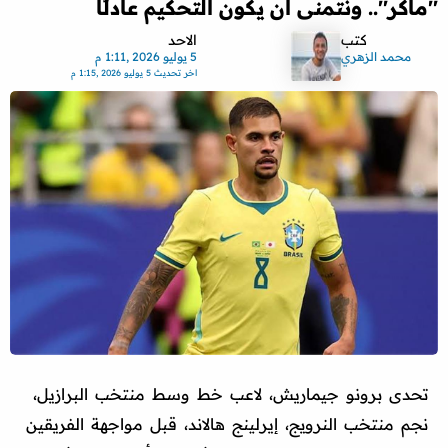
''ماكر''.. ونتمنى أن يكون التحكيم عادلًا
كتب
الاحد
محمد الزهري
5 يوليو 2026 ,1:11 م
اخر تحديث
5 يوليو 2026 ,1:15 م
تحدى برونو جيماريش، لاعب خط وسط منتخب البرازيل،
نجم منتخب النرويج، إيرلينج هالاند، قبل مواجهة الفريقين