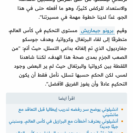
والاستعداد للركض كثيرًا، وهو ما أفعله حتى في هذا
الجو، غدًا لدينا خطوة مهمة في مسيرتنا".
وقيم
برونو جيماريش
مستوى التحكيم في كأس العالم،
متطرقًا إلى لقاء البرتغال وكرواتيا، وهدف جوسكو
جفارديول، الذي تم إلغائه بداعي التسلل، حيث أتم: "من
الصعب الجزم بمدى صحة هذا الهدف، لكننا شاهدنا
اللقطة بين كرواتيا والبرتغال حيث لم ير البعض وجود
لمس، لكن الحكم حسبها تسلل، نأمل فقط أن يكون
التحكيم عادلاً وأن يفوز الفريق الأفضل".
انشيلوتي يوضح سر رفضه تدريب إيطاليا قبل التعاقد مع
مانشيني
أنشيلوتي يعترف: أخطأت مع البرازيل في كأس العالم.. وسنبني
جيلًا جديدًا
رسالة مؤثرة من أليسون بعد خروج البرازيل من كأس العالم