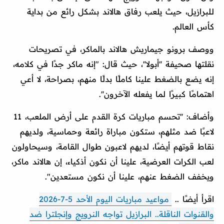
لـلبرازيل، حيث يلعب رفاق هالاند بشكل رائع من بداية
كأس العالم.
ووصف برونو جيماريش هالاند بالماكر، في تصريحات
نقلتها صحيفة ''أبولا''، حيث قال: "إنه ماكر جدًا في كلامه،
إنه يضع بالضغط علينا كاملًا بدلًا منهم، بصراحة، لا أعي
اهتمامًا كبيرًا لما يفعله الآخرون''.
وأضاف: ''تحسم مباريات كرة القدم على أرض الملعب، 11
لاعبًا ضد مثلهم، ستكون مباراة رائعة وحماسية، ولديهم
نقاط قوتهم أيضًا، لديهم لاعبون طوال القامة، وسيحاولون
لعب الكرات العرضية، علينا أن نكون أذكياء، إن هالاند ماكر،
ويخفف الضغط عنهم، علينا أن نكون مستعدين".
اقرأ أيضًا ..
مواعيد مباريات اليوم الأحد 5-7-2026
والقنوات الناقلة.. البرازيل تواجه النرويج وإنجلترا ضد