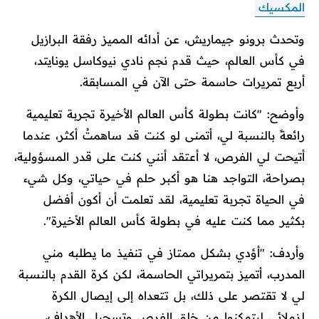
المكسيك
وتحدث برونو جيماريش، عن أدائه المميز رفقة البرازيل
في كأس العالم، حيث قدم نجم نادي نيوكاسل يونايتد،
أربع تمريرات حاسمة حتى الآن في المسابقة.
وأوضح: "كانت بطولة كأس العالم الأخيرة تجربة تعليمية
رائعةً بالنسبة لي، أتمنى لو كنت قد ساهمتُ أكثر، عندما
أتيحت لي الفرص، لا أعتقد أنني كنت على قدر المسؤولية،
بصراحة، التواجد هنا هو أكبر حلم في حياتي، وكل شيء
في الحياة تجربة تعليمية، لقد تعلمت أن أكون أفضل
بكثير مما كنت عليه في بطولة كأس العالم الأخيرة".
وأردف: "أؤدي بشكل ممتاز في تنفيذ ما يطلبه مني
المدرب، أتميز بتمريراتي الحاسمة، لكن كرة القدم بالنسبة
لي لا تقتصر على ذلك، بل تتعداه إلى إيصال الكرة
لزملائي ليتمكنوا من خلق الفرص وتسجيل الأهداف،