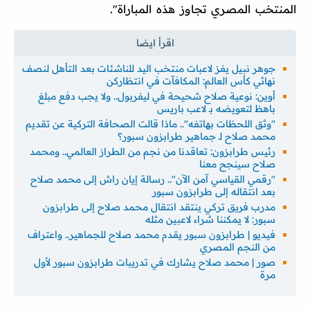
المنتخب المصري تجاوز هذه المباراة".
جوهر نبيل يفز لاعبات منتخب اليد للناشئات بعد التأهل لنصف
نهائي كأس العالم: المكافآت في انتظاركن
أوين: نوعية صلاح شحيحة في ليفربول.. ولا يجب دفع مبلغ
باهظ لتعويضه بـ لاعب باريس
"وثق اللحظات بهاتفه".. ماذا قالت الصحافة التركية عن تقديم
محمد صلاح لـ جماهير طرابزون سبور؟
رئيس طرابزون: تعاقدنا من نجم من الطراز العالمي.. ومحمد
صلاح سينجح معنا
"رقمي القياسي آمن الآن".. رسالة إيان راش إلى محمد صلاح
بعد انتقاله إلى طرابزون سبور
مدرب فريق تركي ينتقد انتقال محمد صلاح إلى طرابزون
سبور: لا يمكننا شراء لاعبين مثله
فيديو | طرابزون سبور يقدم محمد صلاح للجماهير.. واعتراف
من النجم المصري
صور | محمد صلاح يشارك في تدريبات طرابزون سبور لأول
مرة