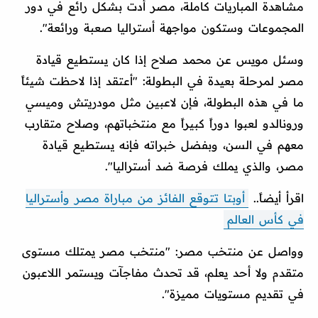
مشاهدة المباريات كاملة، مصر أدت بشكل رائع في دور
المجموعات وستكون مواجهة أستراليا صعبة ورائعة".
وسئل مويس عن محمد صلاح إذا كان يستطيع قيادة
مصر لمرحلة بعيدة في البطولة: "أعتقد إذا لاحظت شيئاً
ما في هذه البطولة، فإن لاعبين مثل مودريتش وميسي
ورونالدو لعبوا دوراً كبيراً مع منتخباتهم، وصلاح متقارب
معهم في السن، وبفضل خبراته فإنه يستطيع قيادة
مصر، والذي يملك فرصة ضد أستراليا".
اقرأ أيضاً..
أوبتا تتوقع الفائز من مباراة مصر وأستراليا
في كأس العالم
وواصل عن منتخب مصر: "منتخب مصر يمتلك مستوى
متقدم ولا أحد يعلم، قد تحدث مفاجآت ويستمر اللاعبون
في تقديم مستويات مميزة".