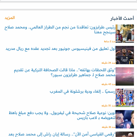
المزيد
أحدث الأخبار
رئيس طرابزون: تعاقدنا من نجم من الطراز العالمي.. ومحمد صلاح
سينجح معنا
منذ 2 ساعة
أول تعليق من فينيسيوس جونيور بعد تجديد عقده مع ريال مدريد
منذ 24 دقيقه
"وثق اللحظات بهاتفه".. ماذا قالت الصحافة التركية عن تقديم
محمد صلاح لـ جماهير طرابزون سبور؟
منذ 43 دقيقه
رسميًا .. إلغاء ودية برشلونة في المغرب
منذ 35 دقيقه
أوين: نوعية صلاح شحيحة في ليفربول.. ولا يجب دفع مبلغ باهظ
لتعويضه بـ لاعب باريس
منذ 26 دقيقه
"رقمي القياسي آمن الآن".. رسالة إيان راش إلى محمد صلاح بعد