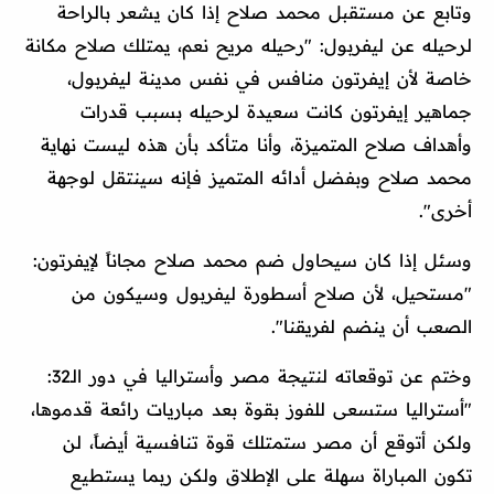
وتابع عن مستقبل محمد صلاح إذا كان يشعر بالراحة
لرحيله عن ليفربول: "رحيله مريح نعم، يمتلك صلاح مكانة
خاصة لأن إيفرتون منافس في نفس مدينة ليفربول،
جماهير إيفرتون كانت سعيدة لرحيله بسبب قدرات
وأهداف صلاح المتميزة، وأنا متأكد بأن هذه ليست نهاية
محمد صلاح وبفضل أدائه المتميز فإنه سينتقل لوجهة
أخرى".
وسئل إذا كان سيحاول ضم محمد صلاح مجاناً لإيفرتون:
"مستحيل، لأن صلاح أسطورة ليفربول وسيكون من
الصعب أن ينضم لفريقنا".
وختم عن توقعاته لنتيجة مصر وأستراليا في دور الـ32:
"أستراليا ستسعى للفوز بقوة بعد مباريات رائعة قدموها،
ولكن أتوقع أن مصر ستمتلك قوة تنافسية أيضاً، لن
تكون المباراة سهلة على الإطلاق ولكن ربما يستطيع