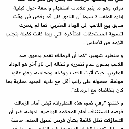
دولار، وهو ما يثير علامات استفهام واسعة حول كيفية
إدارة الملف، لا سيما أن النادي كان قد رفض في وقت
سابق بيع اللاعب إلى الوداد المغربي، كما لم يتحرك
لتسوية المستحقات المتأخرة التي ربما كانت كفيلة بتجنب
الأزمة من الأساس".
واستطرد شوبير: "كما أن الزمالك تقدم بدعوى ضد
اللاعب بدعوى عدم تضرره وانتقاله إلى نادٍ آخر هو الوداد
المغربي، حيث أثبت اللاعب ووكيله ومحاميه، وفق عقود
موثقة، حصوله على راتب أقل مع ناديه الجديد مقارنة بما
كان يتقاضاه مع الزمالك".
واختتم: "وفي ضوء هذه التطورات، تبقى أمام الزمالك
فرصة للاستئناف أمام المحكمة الرياضية الدولية، غير أن
التساؤلات تظل قائمة بشأن فرص تعديل الحكم، خاصة
في ظل تعدد القضايا المرفوعة ضد النادي، وهو ما قد