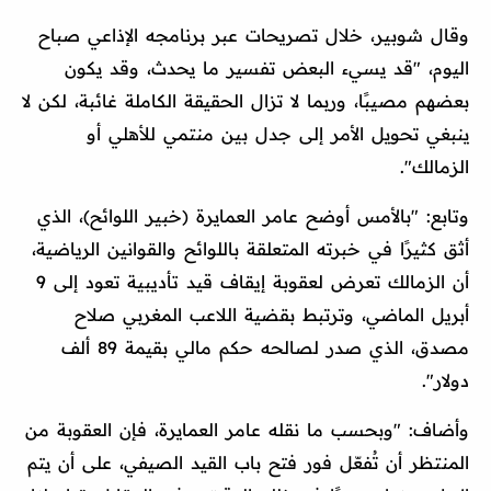
وقال شوبير، خلال تصريحات عبر برنامجه الإذاعي صباح
اليوم، "قد يسيء البعض تفسير ما يحدث، وقد يكون
بعضهم مصيبًا، وربما لا تزال الحقيقة الكاملة غائبة، لكن لا
ينبغي تحويل الأمر إلى جدل بين منتمي للأهلي أو
الزمالك".
وتابع: "بالأمس أوضح عامر العمايرة (خبير اللوائح)، الذي
أثق كثيرًا في خبرته المتعلقة باللوائح والقوانين الرياضية،
أن الزمالك تعرض لعقوبة إيقاف قيد تأديبية تعود إلى 9
أبريل الماضي، وترتبط بقضية اللاعب المغربي صلاح
مصدق، الذي صدر لصالحه حكم مالي بقيمة 89 ألف
دولار".
وأضاف: "وبحسب ما نقله عامر العمايرة، فإن العقوبة من
المنتظر أن تُفعّل فور فتح باب القيد الصيفي، على أن يتم