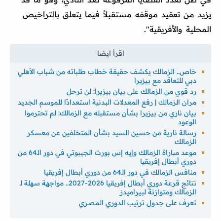
يزيد من تعقيد موقفه مستقبلاً فيما يتعلق بالتراخيص
المحلية والأفريقية".
خاص.. الزمالك يكشف حقيقة خطاب طلباته من شباب الأهلي
دبي للتعاقد مع بيزيرا
رد قوي من الزمالك على بيان بيزيرا: لن ترحل
مران الزمالك | رفع المعدلات البدنية استعدادًا للموسم الجديد
بيان ناري من بيزيرا بشأن مستقبله مع الزمالك: لم تحترموا
الوعود
رسالة نارية من حسين السيد بشأن المتخلفين عن معسكر
الزمالك
موعد مباراة الزمالك وإيه إس بورت الجيبوتي في دور الـ64 من
دوري أبطال إفريقيا
منافس الزمالك في دور الـ64 من دوري أبطال إفريقيا
نتائج قرعة دوري أبطال إفريقيا 2026-2027.. مواجهة سهلة لـ
الزمالك ومتوازنة لبيراميدز
تعرف على جدول ترتيب الدوري المصري