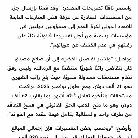
واستمر ناقلًا تصريحات المصدر: "وقد قمنا بإرسال جزء
من المستندات الصادرة عن غرفة فض المنازعات التابعة
للاتحاد الدولي لكرة القدم إلى مسؤولين دوليين في
مؤسسات رسمية من أجل تفسيرها قانونيًا، بناءً على
رغبتهم في عدم الكشف عن هوياتهم".
وواصل: "وتشير تفاصيل القضية إلى أن صلاح مصدق
كان يتقاضى راتبًا شهريًا منتظمًا مع الزمالك، وليس وفق
نظام مستحقات مجدولة سنويًا، حيث بلغ راتبه الشهري
نحو 21 ألف دولار، ومع حلول نوفمبر 2025، تراكمت
مستحقات متأخرة تعادل ثلاثة أشهر، بما يقارب 62 ألف
دولار، وهو ما منح اللاعب الحق القانوني في فسخ التعاقد
من طرف واحد والمطالبة بكامل قيمة عقده مع الفوائد".
وأوضح: "وبحسب بعض التفسيرات، فإن إجمالي المبالغ
التي قد يتحملها الزمالك قد يصل إلى نحو 820 ألف