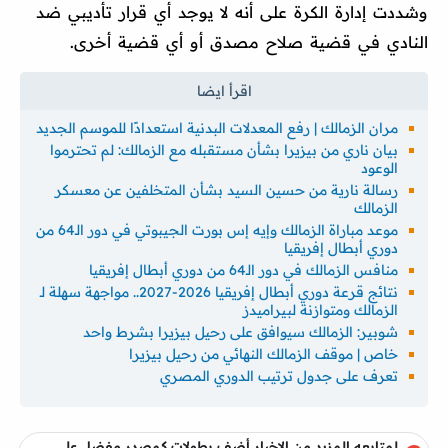
وشددت إدارة الكرة على أنه لا يوجد أي قرار تأديبي ضد
النادي في قضية صلاح مصدق أو أي قضية أخرى.
مران الزمالك | رفع المعدلات البدنية استعدادًا للموسم الجديد
بيان ناري من بيزيرا بشأن مستقبله مع الزمالك: لم تحترموا
الوعود
رسالة نارية من حسين السيد بشأن المتخلفين عن معسكر
الزمالك
موعد مباراة الزمالك وإيه إس بورت الجيبوتي في دور الـ64 من
دوري أبطال إفريقيا
منافس الزمالك في دور الـ64 من دوري أبطال إفريقيا
نتائج قرعة دوري أبطال إفريقيا 2026-2027.. مواجهة سهلة لـ
الزمالك ومتوازنة لبيراميدز
شوبير: الزمالك سيوافق على رحيل بيزيرا بشرط واحد
خاص | موقف الزمالك النهائي من رحيل بيزيرا
تعرف على جدول ترتيب الدوري المصري
لمتابعه المزيد من الاخبار أضف بطولات كمصدر مفضل على