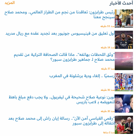
المزيد
أحدث الأخبار
رئيس طرابزون: تعاقدنا من نجم من الطراز العالمي.. ومحمد صلاح
سينجح معنا
منذ 55 دقيقه
أول تعليق من فينيسيوس جونيور بعد تجديد عقده مع ريال مدريد
منذ 18 دقيقه
"وثق اللحظات بهاتفه".. ماذا قالت الصحافة التركية عن تقديم
محمد صلاح لـ جماهير طرابزون سبور؟
منذ 37 دقيقه
رسميًا .. إلغاء ودية برشلونة في المغرب
منذ 30 دقيقه
أوين: نوعية صلاح شحيحة في ليفربول.. ولا يجب دفع مبلغ باهظ
لتعويضه بـ لاعب باريس
منذ 20 دقيقه
"رقمي القياسي آمن الآن".. رسالة إيان راش إلى محمد صلاح بعد
انتقاله إلى طرابزون سبور
منذ 2 ساعة