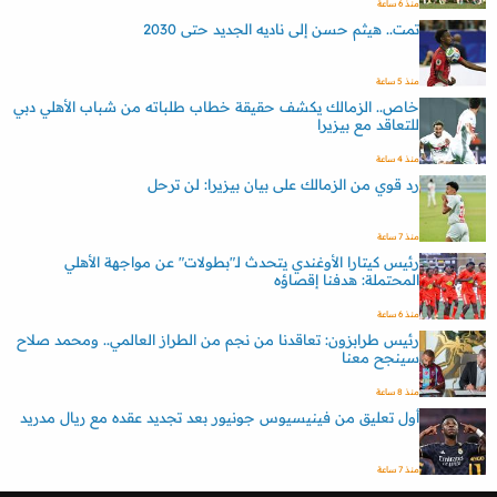
منذ 6 ساعة
تمت.. هيثم حسن إلى ناديه الجديد حتى 2030
منذ 5 ساعة
خاص.. الزمالك يكشف حقيقة خطاب طلباته من شباب الأهلي دبي
للتعاقد مع بيزيرا
منذ 4 ساعة
رد قوي من الزمالك على بيان بيزيرا: لن ترحل
منذ 7 ساعة
رئيس كيتارا الأوغندي يتحدث لـ"بطولات" عن مواجهة الأهلي
المحتملة: هدفنا إقصاؤه
منذ 6 ساعة
رئيس طرابزون: تعاقدنا من نجم من الطراز العالمي.. ومحمد صلاح
سينجح معنا
منذ 8 ساعة
أول تعليق من فينيسيوس جونيور بعد تجديد عقده مع ريال مدريد
منذ 7 ساعة