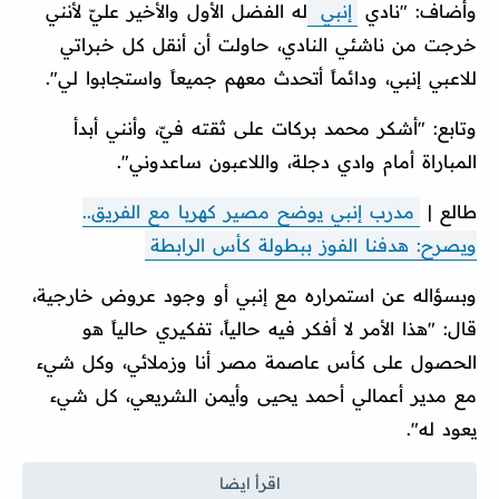
وأضاف: "نادي
إنبي
له الفضل الأول والأخير عليّ لأنني
خرجت من ناشئي النادي، حاولت أن أنقل كل خبراتي
للاعبي إنبي، ودائماً أتحدث معهم جميعاً واستجابوا لي".
وتابع: "أشكر محمد بركات على ثقته فيّ، وأنني أبدأ
المباراة أمام وادي دجلة، واللاعبون ساعدوني".
طالع |
مدرب إنبي يوضح مصير كهربا مع الفريق..
ويصرح: هدفنا الفوز ببطولة كأس الرابطة
وبسؤاله عن استمراره مع إنبي أو وجود عروض خارجية،
قال: "هذا الأمر لا أفكر فيه حالياً، تفكيري حالياً هو
الحصول على كأس عاصمة مصر أنا وزملائي، وكل شيء
مع مدير أعمالي أحمد يحيى وأيمن الشريعي، كل شيء
يعود له".