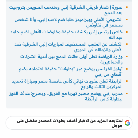
صورة | شعار فريقي الشرقية إنبي ومنتخب السويس بتروجيت
بعد الدمج
الشريعي: الأهلي وبيراميدز طلبا ضم لاعب إنبي.. وأنا شخص
مستفز في تفاوضي
خاص | رئيس إنبي يكشف حقيقة مفاوضات الأهلي لضم حامد
عبد الله
الكشف عن الملعب المستضيف لمباريات إنبي الشرقية ضد
الأهلي والزمالك في الدوري
وزارة الرياضة تعلن أولى حالات الدمج بين أندية الشركات
والجماهيرية
تولوز الفرنسي يوضح عبر "بطولات" حقيقة اهتمامه بضم
أقطاي من إنبي
الرابطة تعلن عقوبات نهائي كأس عاصمة مصر ومباراة تحديد
المركزين الثالث والرابع
مدرب إنبي يوضح مصير كهربا مع الفريق.. ويصرح: هدفنا الفوز
ببطولة كأس الرابطة
لمتابعه المزيد من الاخبار أضف بطولات كمصدر مفضل على
جوجل