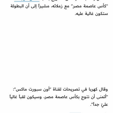
"كأس عاصمة مصر" مع زملائه، مشيراً إلى أن البطولة
ستكون غالية عليه.
وقال كهربا في تصريحات لقناة "أون سبورت ماكس":
"أتمنى أن نتوج بكأس عاصمة مصر، وسيكون لقباً غالياً
عليّ جداً".