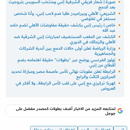
صورة | شعار فريقي الشرقية إنبي ومنتخب السويس بتروجيت
بعد الدمج
الشريعي: الأهلي وبيراميدز طلبا ضم لاعب إنبي.. وأنا شخص
مستفز في تفاوضي
خاص | رئيس إنبي يكشف حقيقة مفاوضات الأهلي لضم حامد
عبد الله
الكشف عن الملعب المستضيف لمباريات إنبي الشرقية ضد
الأهلي والزمالك في الدوري
وزارة الرياضة تعلن أولى حالات الدمج بين أندية الشركات
والجماهيرية
تولوز الفرنسي يوضح عبر "بطولات" حقيقة اهتمامه بضم
أقطاي من إنبي
الرابطة تعلن عقوبات نهائي كأس عاصمة مصر ومباراة تحديد
المركزين الثالث والرابع
كهربا: تركيزي مع إنبي على لقب كأس الرابطة.. ولا أفكر في
العروض
لمتابعه المزيد من الاخبار أضف بطولات كمصدر مفضل على
جوجل
انبي
اهداف انبي اليوم
اهداف انبي ووادي دجلة