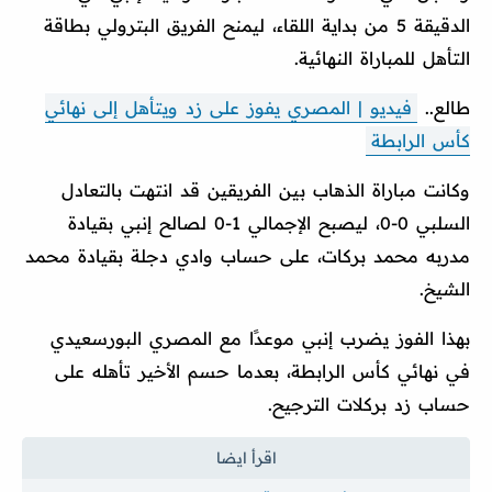
الدقيقة 5 من بداية اللقاء، ليمنح الفريق البترولي بطاقة
التأهل للمباراة النهائية.
طالع..
فيديو | المصري يفوز على زد ويتأهل إلى نهائي
كأس الرابطة
وكانت مباراة الذهاب بين الفريقين قد انتهت بالتعادل
السلبي 0-0، ليصبح الإجمالي 1-0 لصالح إنبي بقيادة
مدربه محمد بركات، على حساب وادي دجلة بقيادة محمد
الشيخ.
بهذا الفوز يضرب إنبي موعدًا مع المصري البورسعيدي
في نهائي كأس الرابطة، بعدما حسم الأخير تأهله على
حساب زد بركلات الترجيح.