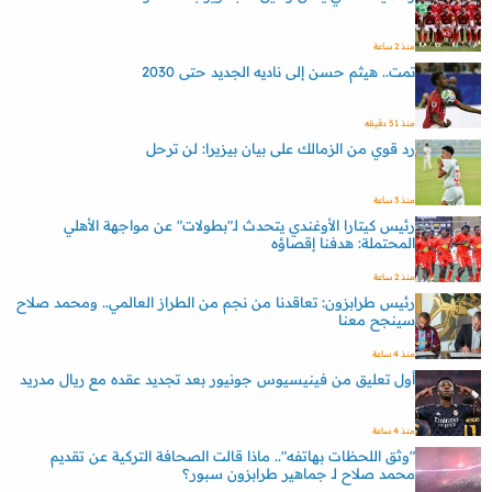
منذ 2 ساعة
تمت.. هيثم حسن إلى ناديه الجديد حتى 2030
منذ 51 دقيقه
رد قوي من الزمالك على بيان بيزيرا: لن ترحل
منذ 3 ساعة
رئيس كيتارا الأوغندي يتحدث لـ"بطولات" عن مواجهة الأهلي
المحتملة: هدفنا إقصاؤه
منذ 2 ساعة
رئيس طرابزون: تعاقدنا من نجم من الطراز العالمي.. ومحمد صلاح
سينجح معنا
منذ 4 ساعة
أول تعليق من فينيسيوس جونيور بعد تجديد عقده مع ريال مدريد
منذ 4 ساعة
"وثق اللحظات بهاتفه".. ماذا قالت الصحافة التركية عن تقديم
محمد صلاح لـ جماهير طرابزون سبور؟