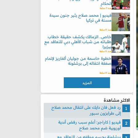
الحكام
منذ 7 ساعة
فيديو | محمد صلاح يثير جنون سيدة
مسنة في تركيا
منذ 8 ساعة
خاص.. الزمالك يكشف حقيقة خطاب
طلباته من شباب الأهلي دبي للتعاقد مع
بيزيرا
منذ 8 ساعة
خطوة حاسمة من جوليان ألفاريز لإتمام
صفقة انتقاله إلى برشلونة
منذ 8 ساعة
المزيد
الاكثر مشاهدة
رد فعل فان دايك على انتقال محمد صلاح
إلى طرابزون سبور
فيديو | كاراجر: أعلم سبب رفض أندية
أوروبية ضم محمد صلاح
برشلونة يحسم موقفه من التعاقد مع