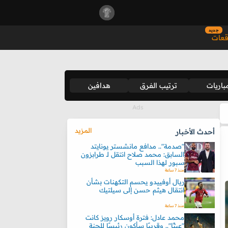
جديد
قعات
باريات
ترتيب الفرق
هدافين
المزيد
أحدث الأخبار
"صدمة".. مدافع مانشستر يونايتد
السابق: محمد صلاح انتقل لـ طرابزون
سبور لهذا السبب
منذ 7 ساعة
ريال أوفييدو يحسم التكهنات بشأن
انتقال هيثم حسن إلى سيلتيك
منذ 7 ساعة
محمد عادل: فترة أوسكار رويز كانت
"عبثًا".. وقريبًا سأكون رئيسًا للجنة