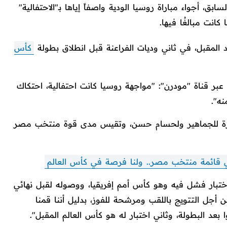
سابق، أجواء مباراة روسيا الودية واصفاً إياها بـ"الاحتفالية"
 كانت مبالغُا فيها.
 المقبل، في ثاني وديات الفراعنة قبل انطلاق بطولة
كأس
ر قناة "مودرن": "مواجهة روسيا كانت احتفالية، احتكاك
نه".
كثيرة للجماهير ولحسام حسن، وتقيس مدى قوة منتخب مصر
قائمة منتخب مصر.. ولنا فرصة في كأس العالم
تبار فشل فيه وهو كأس أمم إفريقيا، ووصوله لقبل نهائي
 أجل التتويج باللقب ومرشحة للفوز، بدليل أننا قمنا
 بعد البطولة، وثاني اختبار له هو كأس العالم المقبل".