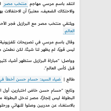
انتقد باسم مرسي مهاجم
منتخب مصر
ال
والاحتكاك الضعيف، معتبرًا أن الاحتفالات بها
ويلتقي منتخب مصر مع البرازيل فجر الأحد
العالم.
وقال باسم مرسي في تصريحات تلفزيونية عب
ليس قويًا، لم يظهر لنا شيئًا، لكن نطمئن م
وواصل: "مباراة البرازيل ستظهر أشياء 
قبل كأس العالم".
طالع |
ضياء السيد: حسام حسن أخطأ في 
وتابع: "حسام حسن خاض اختبارين، أول اخ
البطولة ليس إنجازًا، مصر تدخل البطولة من
بالاستغناء عن مدربين وصلوا للنهائي ورحلوا