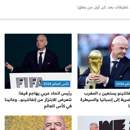
 تعليقات بعد. كن أول من يعلق!
2026
كأس العالم 2026
نفانتينو يستعين بـ المغرب
رئيس اتحاد عربي يهاجم فيفا:
ربة إلى إسبانيا والسيطرة
نتعرض للابتزاز من إنفانتينو.. وعانينا
في كأس العالم