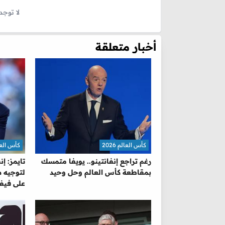
لا توجد
أخبار متعلقة
كأس العالم 2026
كأس العالم 
رغم تراجع إنفانتينو.. يويفا متمسك
تايمز: إ
بمقاطعة كأس العالم وحل وحيد
لتوجيه ض
على فيفا