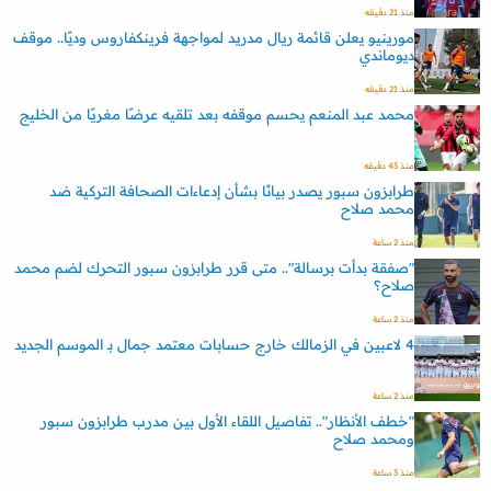
منذ 21 دقيقه
مورينيو يعلن قائمة ريال مدريد لمواجهة فرينكفاروس وديًا.. موقف
ديوماندي
منذ 21 دقيقه
محمد عبد المنعم يحسم موقفه بعد تلقيه عرضًا مغريًا من الخليج
منذ 43 دقيقه
طرابزون سبور يصدر بيانًا بشأن إدعاءات الصحافة التركية ضد
محمد صلاح
منذ 2 ساعة
"صفقة بدأت برسالة".. متى قرر طرابزون سبور التحرك لضم محمد
صلاح؟
منذ 2 ساعة
4 لاعبين في الزمالك خارج حسابات معتمد جمال بـ الموسم الجديد
منذ 2 ساعة
"خطف الأنظار".. تفاصيل اللقاء الأول بين مدرب طرابزون سبور
ومحمد صلاح
منذ 3 ساعة