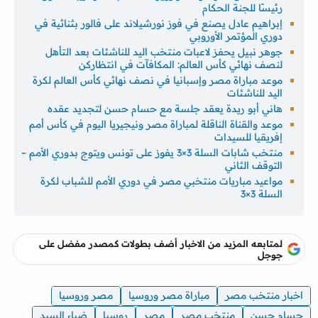
رئيسًا للجنة الحكام
إبراهيم عادل يصنع في فوز نورشيلاند على فالور بثنائية في
دوري المؤتمر الأوروبي
جوهر نبيل يحفز لاعبات منتخب اليد للناشئات بعد التأهل
لنصف نهائي كأس العالم: المكافآت في انتظاركن
موعد مباراة مصر وإسبانيا في نصف نهائي كأس العالم لكرة
اليد للناشئات
هاني أبو ريدة يعقد جلسة مع حسام حسن لتجديد عقده
موعد والقناة الناقلة لمباراة مصر ونيجيريا اليوم في كأس أمم
إفريقيا للسيدات
منتخب شابات السلة 3×3 يفوز على تونس ويتوج بدوري الأمم –
التوقف الثاني
مواعيد مباريات منتخبي مصر في دوري الأمم للشباب لكرة
السلة 3×3
لمتابعه المزيد من الاخبار أضف بطولات كمصدر مفضل على
جوجل
اخبار منتخب مصر
مباراة مصر وروسيا
مصر وروسيا
حسام حسن
منتخب مصر
مصر
روسيا
ضياء السيد