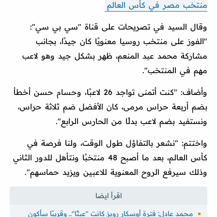
منتخب مصر في كأس العالم
وقال السيد في تصريحات على قناة "سي بي سي":
"الفوز على منتخب روسيا معنويًا كان جيدًا، بجانب
مشاركة محمد عبد المنعم، ظهر بشكل جيد وهو لاعب
مهم في المنتخب".
وأضاف: "كنت أتمنى تواجد 26 لاعبًا، وحسام حسن أخطأ
بضم أربعة حراس مرمى، كان الأفضل ضم ثلاثة حراس،
ونستفيد بضم لاعب بدلًا من الحارس الرابع".
واختتم: "نشعر بالتفاؤل طول الوقت، ولنا فرصة في
كأس العالم، بعد ما أصبح 48 منتخبًا ونتأهل للدور الثاني
وذلك سيرفع الروح المعنوية للاعبين ويزيد حماسهم".
محمد عادل: فترة أوسكار رويز كانت "عبثًا".. وقريبًا سأكون