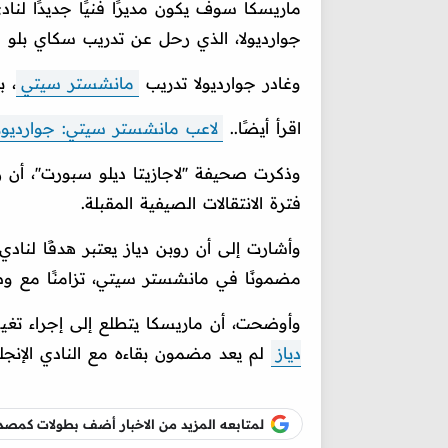
ماريسكا سوف يكون مديرًا فنيًا جديدًا لنا
جوارديولا، الذي رحل عن تدريب سكاي بلو ع
وغادر جوارديولا تدريب
مانشستر سيتي
، ب
اقرأ أيضًا..
لاعب مانشستر سيتي: جوارديولا
وذكرت صحيفة ''لاجازيتا ديلو سبورت''، 
فترة الانتقالات الصيفية المقبلة.
وأشارت إلى أن روبن دياز يعتبر هدفًا لناد
مضمونًا في مانشستر سيتي، تزامنًا مع وص
وأوضحت، أن ماريسكا يتطلع إلى إجراء تغي
دياز
لم يعد مضمون بقاءه مع النادي الإنجل
لمتابعه المزيد من الاخبار أضف بطولات كم