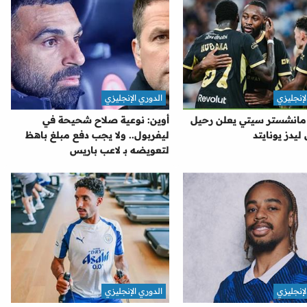
لإنجليزي
الدوري الإنجليزي
 مانشستر سيتي يعلن رحيل
أوين: نوعية صلاح شحيحة في
 ليدز يونايتد
ليفربول.. ولا يجب دفع مبلغ باهظ
لتعويضه بـ لاعب باريس
لإنجليزي
الدوري الإنجليزي