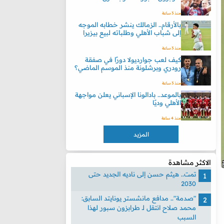
منذ 3 ساعة
بالأرقام.. الزمالك ينشر خطابه الموجه
إلى شباب الأهلي وطلباته لبيع بيزيرا
منذ 3 ساعة
كيف لعب جوارديولا دورًا في صفقة
رودري وبرشلونة منذ الموسم الماضي؟
منذ 3 ساعة
بالموعد.. بادالونا الإسباني يعلن مواجهة
الأهلي وديًا
منذ 4 ساعة
المزيد
الاكثر مشاهدة
تمت.. هيثم حسن إلى ناديه الجديد حتى
2030
"صدمة".. مدافع مانشستر يونايتد السابق:
محمد صلاح انتقل لـ طرابزون سبور لهذا
السبب