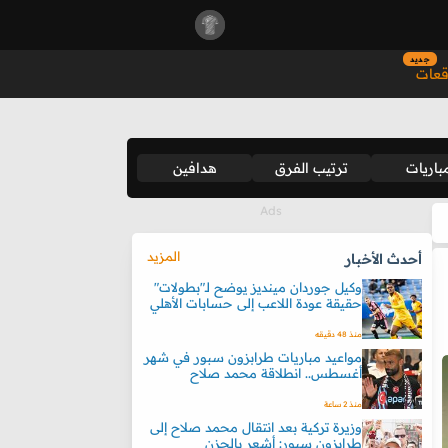
جديد
قعات
باريات
ترتيب الفرق
هدافين
المزيد
أحدث الأخبار
وكيل جوردان مينديز يوضح لـ"بطولات"
حقيقة عودة اللاعب إلى حسابات الأهلي
منذ 48 دقيقه
مواعيد مباريات طرابزون سبور في شهر
أغسطس.. انطلاقة محمد صلاح
منذ 2 ساعة
وزيرة تركية بعد انتقال محمد صلاح إلى
طرابزون سبور: أشعر بالحزن