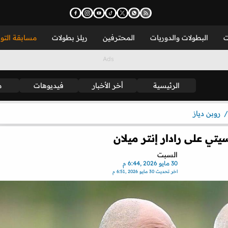
ت
البطولات والدوريات
المحترفين
ريلز بطولات
مسابقة التو
الرئيسية
أخر الأخبار
فيديوهات
م
روبن دياز
ي على رادار إنتر ميلان
السبت
30 مايو 2026 ,6:44 م
اخر تحديث
30 مايو 2026 ,6:51 م