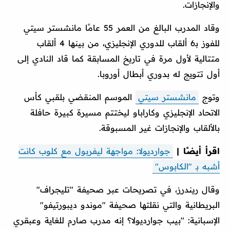
والإنجازات.
وقاد المدرب البالغ من العمر 55 عامًا مانشستر سيتي
للفوز بـ6 ألقاب للدوري الإنجليزي، من بينها 4 ألقاب
متتالية لأول مرة في تاريخ المسابقة كما قاد النادي إلى
أول تتويج له بدوري أبطال أوروبا.
وتوج
مانشستر سيتي
الموسم المنقضي بلقبي كأس
الاتحاد الإنجليزي وكاراباو ليختتم مسيرة كبيرة حافلة
بالألقاب والإنجازات غير المسبوقة.
اقرأ أيضًا |
جوارديولا: مواجهة ليفربول مع كلوب كانت
أشبه بـ "الكابوس"
وقال ريندرز، في تصريحات عبر صحيفة "تليجراف"
البريطانية والتي نقلتها صحيفة "موندو ديبورتيفو"
الإسبانية: "بيب جوارديولا؟ إنه مدرب صارم للغاية وعبقري