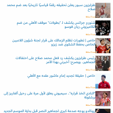
طرابزون سبور يعلن تحقيقه رقمًا قياسيًا تاريخيًا بعد ضم محمد
صلاح
منذ 2 ساعة
شتورم جراتس يكشف لـ "بطولات" موقف الأهلي من ضم
الكاميروني ريان فوسو
منذ 2 ساعة
خاص | تطورات تظلم الزمالك على قرار لجنة شؤون اللاعبين
الخاص بحفظ الشكوى ضد زيزو
منذ 2 ساعة
رئيس طرابزون يكشف رد فعل محمد صلاح على احتفالات
الجماهير.. ويصرح: أخبرني بهذا الأمر
منذ 2 ساعة
خاص | حقيقة تجديد إمام عاشور عقده مع الأهلي
منذ 3 ساعة
"النادي اتخذ قراره".. سيميوني يعلق لأول مرة على رحيل ألفاريز إلى
برشلونة
منذ 3 ساعة
رونالدو يوجه صدمة كبرى لجماهير النصر قبل بداية الموسم الجديد