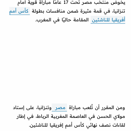
يخوض منتخب مصر تحت 17 عامًا مباراة قوية أمام
تنزانيا، في قمة مثيرة ضمن منافسات بطولة
كأس أمم
أفريقيا للناشئين
المقامة حاليًا في المغرب.
ومن المقرر أن تٌلعب مباراة
مصر
وتنزانيا، على إستاد
مولاي الحسن في العاصمة المغربية الرباط، في إطار
لقاءات نصف نهائي كأس أمم إفريقيا للناشئين.