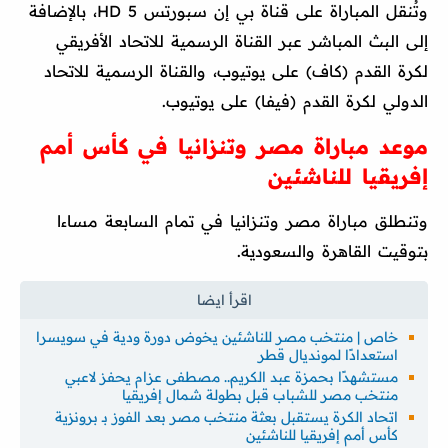
وتُنقل المباراة على قناة بي إن سبورتس 5 HD، بالإضافة
إلى البث المباشر عبر القناة الرسمية للاتحاد الأفريقي
لكرة القدم (كاف) على يوتيوب، والقناة الرسمية للاتحاد
الدولي لكرة القدم (فيفا) على يوتيوب.
موعد مباراة مصر وتنزانيا في كأس أمم
إفريقيا للناشئين
وتنطلق مباراة مصر وتنزانيا في تمام السابعة مساءا
بتوقيت القاهرة والسعودية.
خاص | منتخب مصر للناشئين يخوض دورة ودية في سويسرا
استعدادًا لمونديال قطر
مستشهدًا بحمزة عبد الكريم.. مصطفى عزام يحفز لاعبي
منتخب مصر للشباب قبل بطولة شمال إفريقيا
اتحاد الكرة يستقبل بعثة منتخب مصر بعد الفوز بـ برونزية
كأس أمم إفريقيا للناشئين