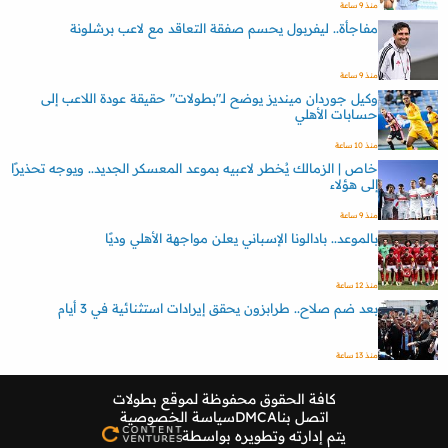
منذ 9 ساعة
مفاجأة.. ليفربول يحسم صفقة التعاقد مع لاعب برشلونة
منذ 9 ساعة
وكيل جوردان مينديز يوضح لـ"بطولات" حقيقة عودة اللاعب إلى
حسابات الأهلي
منذ 10 ساعة
خاص | الزمالك يُخطر لاعبيه بموعد المعسكر الجديد.. ويوجه تحذيرًا
إلى هؤلاء
منذ 9 ساعة
بالموعد.. بادالونا الإسباني يعلن مواجهة الأهلي وديًا
منذ 12 ساعة
بعد ضم صلاح.. طرابزون يحقق إيرادات استثنائية في 3 أيام
منذ 13 ساعة
كافة الحقوق محفوظة لموقع
بطولات
اتصل بنا
DMCA
سياسة الخصوصية
يتم إدارته وتطويره بواسطة