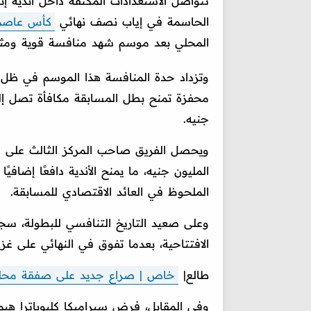
تتواصل الاستعدادات المكثفة داخل أندية إ
الحاسمة في إياب نصف نهائي
كأس عاصم
المحلي بعد موسم شهد منافسة قوية ومثيرة
وتزداد حدة المنافسة هذا الموسم في ظل ال
جنيه.
ويحصل الفريق صاحب المركز الثالث على ملي
المليون جنيه، ما يمنح الأندية دافعًا إضاف
الملحوظ في العائد الاقتصادي للمسابقة.
وعلى صعيد التاريخ التنافسي للبطولة، س
الافتتاحية، بعدما تفوق في النهائي على غزل
طالع|
خاص | صراع جديد على صفقة محلية 
وفي المقابل، فرض سيراميكا كليوباترا هيم