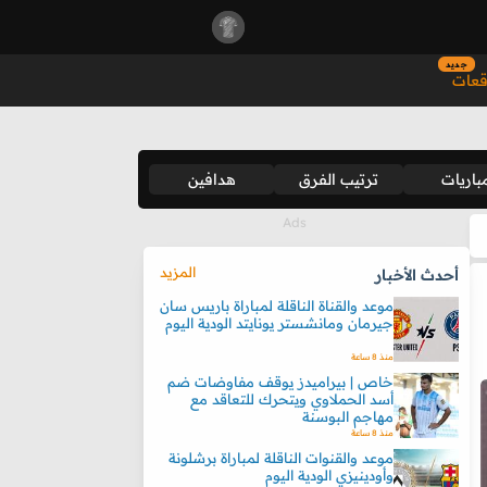
جديد
قعات
باريات
ترتيب الفرق
هدافين
المزيد
أحدث الأخبار
موعد والقناة الناقلة لمباراة باريس سان
جيرمان ومانشستر يونايتد الودية اليوم
منذ 8 ساعة
خاص | بيراميدز يوقف مفاوضات ضم
أسد الحملاوي ويتحرك للتعاقد مع
مهاجم البوسنة
منذ 8 ساعة
موعد والقنوات الناقلة لمباراة برشلونة
وأودينيزي الودية اليوم