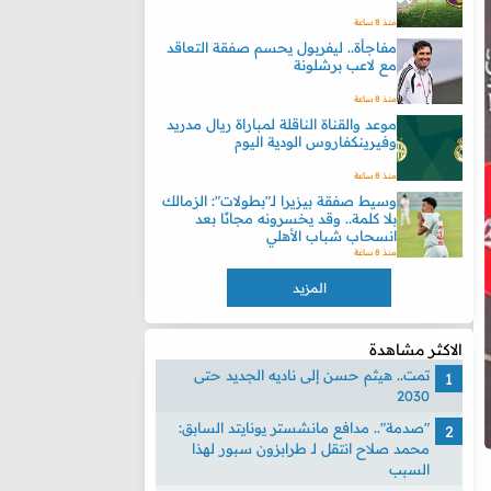
منذ 8 ساعة
مفاجأة.. ليفربول يحسم صفقة التعاقد
مع لاعب برشلونة
منذ 8 ساعة
موعد والقناة الناقلة لمباراة ريال مدريد
وفيرينكفاروس الودية اليوم
منذ 8 ساعة
وسيط صفقة بيزيرا لـ"بطولات": الزمالك
بلا كلمة.. وقد يخسرونه مجانًا بعد
انسحاب شباب الأهلي
منذ 8 ساعة
المزيد
الاكثر مشاهدة
تمت.. هيثم حسن إلى ناديه الجديد حتى
2030
"صدمة".. مدافع مانشستر يونايتد السابق:
محمد صلاح انتقل لـ طرابزون سبور لهذا
السبب