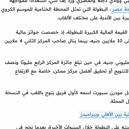
نبي ووادي دجلة والمصري وزد إف سي، استعدادًا للمواجهة
ة مصر
، البطولة التي تمثل المحطة الختامية للموسم الكروي
 بين الأندية على مختلف الألقاب.
قيمة المالية الكبيرة للبطولة، إذ خصصت جوائز مالية
محفزة تمنح بطل المسابقة مكافأة تصل إلى 10 ملايين جنيه، بينما ينال صاحب المركز الثاني 4 ملايين
وني جنيه، في حين تبلغ جائزة المركز الرابع مليونًا ونصف
يًا للتتويج أو تحقيق أفضل مركز ممكن، خاصة مع الارتفاع
جل مودرن سبورت اسمه كأول فريق يتوج باللقب في النسخة
 المحلة.
بين الأهلي وبيراميدز
نته على البطولة خلال السنوات الأخيرة، بعدما نجح في