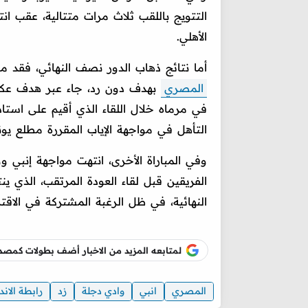
التتويج باللقب ثلاث مرات متتالية، عقب ان
الأهلي.
أما نتائج ذهاب الدور نصف النهائي، فقد 
المصري
بهدف دون رد، جاء عبر هدف عك
في مرماه خلال اللقاء الذي أقيم على است
التأهل في مواجهة الإياب المقررة مطلع يون
وفي المباراة الأخرى، انتهت مواجهة إنبي وو
الفريقين قبل لقاء العودة المرتقب، الذي ينت
النهائية، في ظل الرغبة المشتركة في الاقتر
لمتابعه المزيد من الاخبار أضف بطولات كم
المصري
انبي
وادي دجلة
زد
رابطة الاند