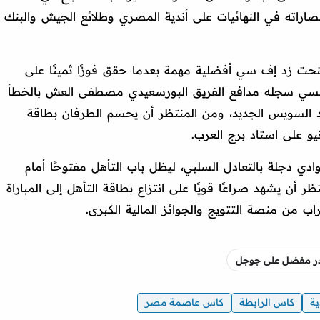
تصاراته في النهائيات على أندية المصري وطلائع الجيش والبنك
منحت زد إف سي أفضلية مهمة بعدما حقق فوزًا ثمينًا على
سي سجله مدافع الفريق البورسعيدي مصطفى العش بالخطأ
اد السويس الجديد، ومن المنتظر أن يحسم الطرفان بطاقة
يو على استاد برج العرب.
ادي دجلة بالتعادل السلبي، ليظل باب التأهل مفتوحًا أمام
ظر أن يشهد صراعًا قويًا على انتزاع بطاقة التأهل إلى المباراة
اب من منصة التتويج والجوائز المالية الكبرى.
صدر مفضل على جوجل
ية
كاس الرابطة
كاس عاصمة مصر