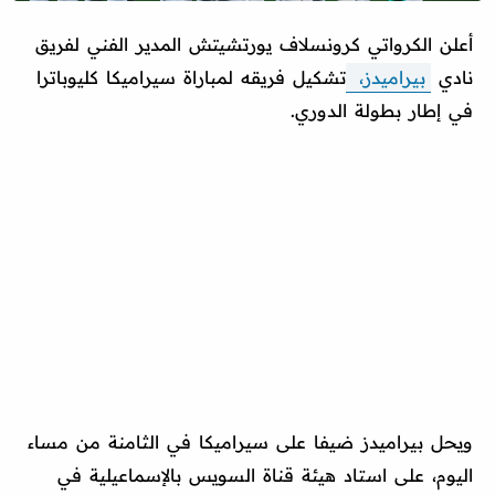
أعلن الكرواتي كرونسلاف يورتشيتش المدير الفني لفريق
نادي
بيراميدز،
تشكيل فريقه لمباراة سيراميكا كليوباترا
في إطار بطولة الدوري.
ويحل بيراميدز ضيفا على سيراميكا في الثامنة من مساء
اليوم، على استاد هيئة قناة السويس بالإسماعيلية في