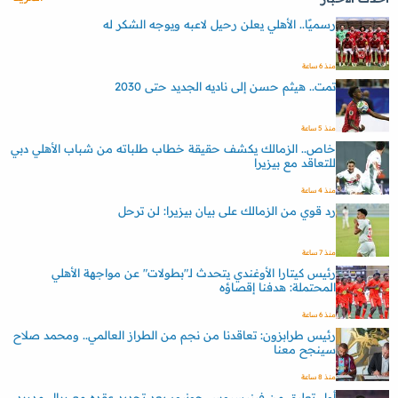
رسميًا.. الأهلي يعلن رحيل لاعبه ويوجه الشكر له
منذ 6 ساعة
تمت.. هيثم حسن إلى ناديه الجديد حتى 2030
منذ 5 ساعة
خاص.. الزمالك يكشف حقيقة خطاب طلباته من شباب الأهلي دبي
للتعاقد مع بيزيرا
منذ 4 ساعة
رد قوي من الزمالك على بيان بيزيرا: لن ترحل
منذ 7 ساعة
رئيس كيتارا الأوغندي يتحدث لـ"بطولات" عن مواجهة الأهلي
المحتملة: هدفنا إقصاؤه
منذ 6 ساعة
رئيس طرابزون: تعاقدنا من نجم من الطراز العالمي.. ومحمد صلاح
سينجح معنا
منذ 8 ساعة
أول تعليق من فينيسيوس جونيور بعد تجديد عقده مع ريال مدريد