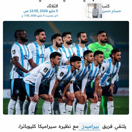
كتب
الثلاثاء
حسام حسن
5 مايو 2026 ,12:03 ص
اخر تحديث
5 مايو 2026 ,7:05 م
يلتقي فريق
بيراميدز
مع نظيره سيراميكا كليوباترا،