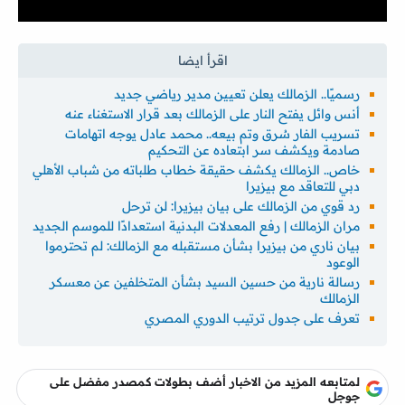
رسميًا.. الزمالك يعلن تعيين مدير رياضي جديد
أنس وائل يفتح النار على الزمالك بعد قرار الاستغناء عنه
تسريب الفار سُرق وتم بيعه.. محمد عادل يوجه اتهامات
صادمة ويكشف سر ابتعاده عن التحكيم
خاص.. الزمالك يكشف حقيقة خطاب طلباته من شباب الأهلي
دبي للتعاقد مع بيزيرا
رد قوي من الزمالك على بيان بيزيرا: لن ترحل
مران الزمالك | رفع المعدلات البدنية استعدادًا للموسم الجديد
بيان ناري من بيزيرا بشأن مستقبله مع الزمالك: لم تحترموا
الوعود
رسالة نارية من حسين السيد بشأن المتخلفين عن معسكر
الزمالك
تعرف على جدول ترتيب الدوري المصري
لمتابعه المزيد من الاخبار أضف بطولات كمصدر مفضل على
جوجل