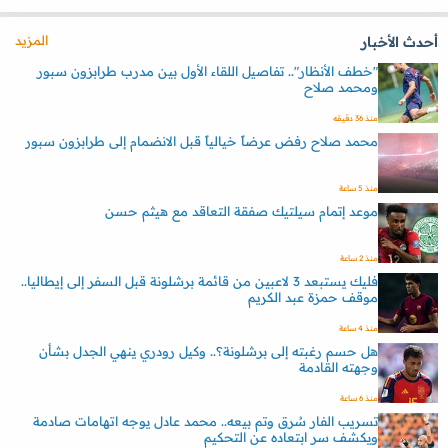
المزيد
أحدث الأخبار
"خطف الأنظار".. تفاصيل اللقاء الأول بين مدرب طرابزون سبور
ومحمد صلاح
منذ 36 دقيقه
محمد صلاح رفض عرضاً خيالياً قبل الانضمام إلى طرابزون سبور
منذ 5 ساعة
موعد إتمام سيلتيك صفقة التعاقد مع هيثم حسن
منذ 2 ساعة
فليك يستبعد 3 لاعبين من قائمة برشلونة قبل السفر إلى إيطاليا..
موقف حمزة عبد الكريم
منذ 4 ساعة
هل حسم رغبته إلى برشلونة؟.. وكيل رودري ينهي الجدل بشأن
وجهته القادمة
منذ 6 ساعة
تسريب الفار سُرق وتم بيعه.. محمد عادل يوجه اتهامات صادمة
ويكشف سر ابتعاده عن التحكيم