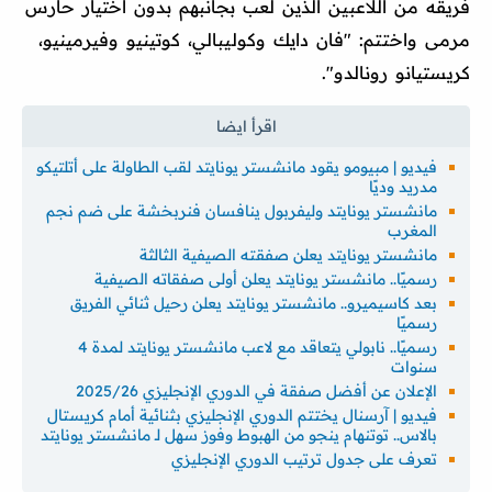
فريقه من اللاعبين الذين لعب بجانبهم بدون اختيار حارس
مرمى واختتم: "فان دايك وكوليبالي، كوتينيو وفيرمينيو،
كريستيانو رونالدو".
فيديو | مبيومو يقود مانشستر يونايتد لقب الطاولة على أتلتيكو
مدريد وديًا
مانشستر يونايتد وليفربول ينافسان فنربخشة على ضم نجم
المغرب
مانشستر يونايتد يعلن صفقته الصيفية الثالثة
رسميًا.. مانشستر يونايتد يعلن أولى صفقاته الصيفية
بعد كاسيميرو.. مانشستر يونايتد يعلن رحيل ثنائي الفريق
رسميًا
رسميًا.. نابولي يتعاقد مع لاعب مانشستر يونايتد لمدة 4
سنوات
الإعلان عن أفضل صفقة في الدوري الإنجليزي 2025/26
فيديو | آرسنال يختتم الدوري الإنجليزي بثنائية أمام كريستال
بالاس.. توتنهام ينجو من الهبوط وفوز سهل لـ مانشستر يونايتد
تعرف على جدول ترتيب الدوري الإنجليزي