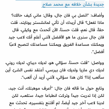
جديدة بشأن خلافه مع محمد صلاح
وأضاف: "اتصل بي فان جال، وقال: ماني كيف حالك؟
ماذا تفعل؟ قال أريدك أن تأتي لمانشستر يونايتد، قلت
حقاً، قال نعم، قلت حسناً، الآن أتحدث مع وكيلي، قال
فان جال سنرى ما هو الأفضل لأنني أعلم أنك لاعب جيد
ويمكنك مساعدة الفريق ويمكننا مساعدتك لتصبح لاعبًا
أفضل".
وواصل: "قلت حسناً، سؤالي هو، لديك ديباي، لديك روني،
لديك دي ماريا ولديك فان بيرسي، أعتقد نفس الشئ، أين
سألعب إذا؟ كان هذا سؤالي، لأنني أريد أن ألعب".
وتابع حول ما قاله فان جال: "أعرف موهبتك، أنت جيد،
لكن إذا تدربت جيداً وتركت انطباعا جيدا، ستلعب، لكن
لدينا لاعب آخر جيد أيضاً، لم أقتنع بتفسيره، تحدثت مع