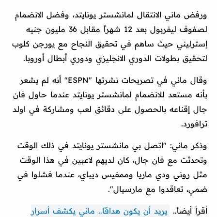
ورفض ماني الانتقال لمانشستر يونايتد، وفضل الانضمام
لصفوف ليفربول بعد 12 شهراً مقابل 36 مليون جنيه
إسترليني حيث ساهم في تحقيق النجاح مع يورجن كلوب
لتحقيق بطولات الدوري الانجليزي ودوري أبطال أوروبا.
وقال ماني في تصريحات نشرتها "ESPN" أنه لم يشعر
بأنه مستعد للانضمام لمانشستر يونايتد عندما حاول فان
جال إقناعه بالحصول على دقائق لعب ومشاركة في اولد
ترافورد.
وذكر ماني: "اتصل بي مانشستر يونايتد في ذلك الوقت
وتحدثت مع فان جال، كان لديهم لاعبين في هذا الوقت
مثل روني ودي ماريا وممفيس ديباي، عندما فشلوا في
ضمي، تعاقدوا مع مارسيال".
أقرأ أيضاً..
يريد أن يكون هدافًا.. ماني يكشف أسرار