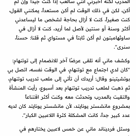
المدرب لكنه أخبرني أنني سألعب إذا كنت جيداً وإن لم
أكن، لكن في ذلك الوقت لم أكن مستعداً، يمكنني القول،
كنت صغيراً، كنت لا أزال بحاجة لشخص ما ليساعدني
أكثر وسنة أو سنتين لأصل لما أريد، كنت لا أزال في
ساوثهامبتون لم أكن ثابتاً في مستواي ثم قلنا: حسناً،
سنرى".
وكشف ماني أنه تلقى عرضًا آخر للانضمام إلى توتنهام:
"كان لدي اجتماع مع توتنهام، في الوقت نفسه، اتصل بي
بوتشيتينو وقال: أريدك أن تأتي إلى ملعب تدريب توتنهام،
ثم ذهبت لملعب تدريب توتنهام بعد أسبوع، رأيت المنشأة
والتقيت بالمدرب وتحدثت معه وكنت أكثر اقتناعاً
بمشروع مانشستر يونايتد، لأن مانشستر يونايتد كان لديه
عدد كبير جداً، كانت المشكلة كثرة اللاعبين الكبار".
وسئل فرديناند ماني عن خمس لاعبين يختارهم في