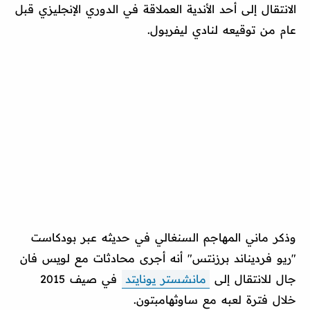
الانتقال إلى أحد الأندية العملاقة في الدوري الإنجليزي قبل
عام من توقيعه لنادي ليفربول.
وذكر ماني المهاجم السنغالي في حديثه عبر بودكاست
"ريو فرديناند برزنتس" أنه أجرى محادثات مع لويس فان
جال للانتقال إلى
مانشستر يونايتد
في صيف 2015
خلال فترة لعبه مع ساوثهامبتون.