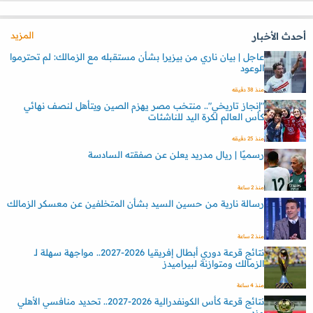
المزيد
أحدث الأخبار
عاجل | بيان ناري من بيزيرا بشأن مستقبله مع الزمالك: لم تحترموا
الوعود
منذ 38 دقيقه
"إنجاز تاريخي".. منتخب مصر يهزم الصين ويتأهل لنصف نهائي
كأس العالم لكرة اليد للناشئات
منذ 25 دقيقه
رسميًا | ريال مدريد يعلن عن صفقته السادسة
منذ 2 ساعة
رسالة نارية من حسين السيد بشأن المتخلفين عن معسكر الزمالك
منذ 2 ساعة
نتائج قرعة دوري أبطال إفريقيا 2026-2027.. مواجهة سهلة لـ
الزمالك ومتوازنة لبيراميدز
منذ 4 ساعة
نتائج قرعة كأس الكونفدرالية 2026-2027.. تحديد منافسي الأهلي
وزد