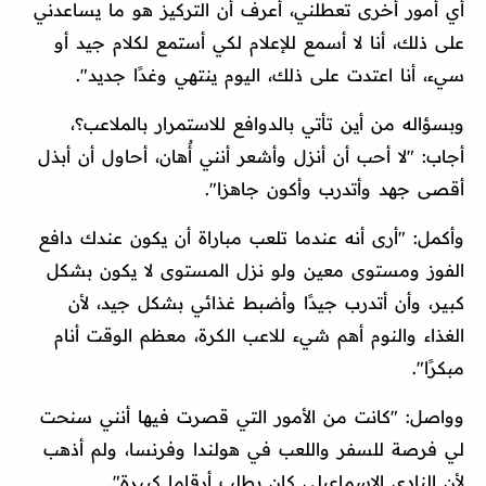
أي أمور أخرى تعطلني، أعرف أن التركيز هو ما يساعدني
على ذلك، أنا لا أسمع للإعلام لكي أستمع لكلام جيد أو
سيء، أنا اعتدت على ذلك، اليوم ينتهي وغدًا جديد".
وبسؤاله من أين تأتي بالدوافع للاستمرار بالملاعب؟،
أجاب: "لا أحب أن أنزل وأشعر أنني أٌهان، أحاول أن أبذل
أقصى جهد وأتدرب وأكون جاهزا".
وأكمل: "أرى أنه عندما تلعب مباراة أن يكون عندك دافع
الفوز ومستوى معين ولو نزل المستوى لا يكون بشكل
كبير، وأن أتدرب جيدًا وأضبط غذائي بشكل جيد، لأن
الغذاء والنوم أهم شيء للاعب الكرة، معظم الوقت أنام
مبكرًا".
وواصل: "كانت من الأمور التي قصرت فيها أنني سنحت
لي فرصة للسفر واللعب في هولندا وفرنسا، ولم أذهب
لأن النادي الإسماعيلي كان يطلب أرقاما كبيرة".