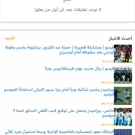
لا توجد تعليقات بعد. كن أول من يعلق!
المزيد
أحدث الأخبار
فيديو | بمشاركة قصيرة لـ حمزة عبد الكريم.. برشلونة يخسر بطولة
أوديني بعد سقوطه أمام أودينيزي
منذ 9 ساعة
فيديو | ريال مدريد يهزم فرينكفاروس وديًا
منذ 11 ساعة
بيراميدز يخسر بثنائية وديًا أمام ريزا سبور التركي استعدادًا للموسم
الجديد
منذ 11 ساعة
خاص.. بيراميدز يحصل على توقيع لاعب الأهلي السابق لمدة 3
مواسم
منذ 13 ساعة
الزمالك يعود لمعسكره بالعاصمة الإدارية وسط استمرار تمرد ثلاثي