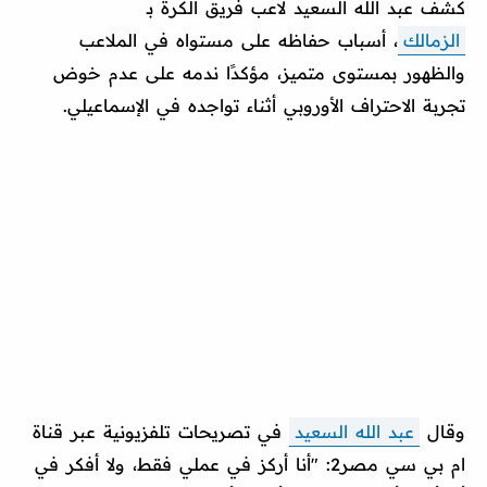
كشف عبد الله السعيد لاعب فريق الكرة بـ
الزمالك
، أسباب حفاظه على مستواه في الملاعب
والظهور بمستوى متميز، مؤكدًا ندمه على عدم خوض
تجربة الاحتراف الأوروبي أثناء تواجده في الإسماعيلي.
وقال
عبد الله السعيد
في تصريحات تلفزيونية عبر قناة
ام بي سي مصر2: "أنا أركز في عملي فقط، ولا أفكر في