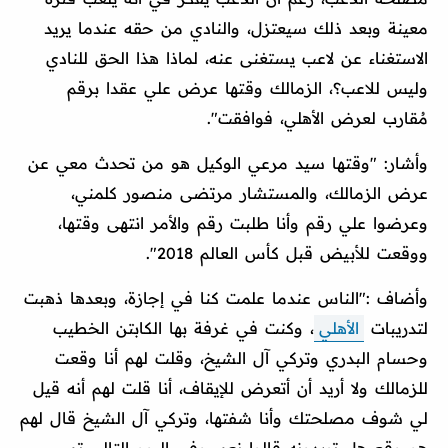
معينة وبعد ذلك سيعتزل، والنادي من حقه عندما يريد
الاستغناء عن لاعب يستغنى عنه، لماذا هذا الحق للنادي
وليس للاعب؟، الزمالك وقتها عرض علي عقدا برقم
مُقارب لعرض الأهلي، فوافقت".
وأشار: "وقتها سيد مرعي الوكيل هو من تحدث معي عن
عرض الزمالك، والمستشار مرتضى منصور كلمني،
وعرضوا علي رقم وأنا طلبت رقم والأمر انتهى وقتها،
ووقعت للأبيض قبل كأس العالم 2018".
وأضاف :"الناس عندما علمت كنا في إجازة، وبعدها ذهبت
لتدريبات
الأهلي
، وكنت في غرفة بها الكابتن الخطيب
وحسام البدري وتركي آل الشيخ، وقلت لهم أنا وقعت
للزمالك ولا أريد أن أتعرض للإيقاف، أنا قلت لهم أنه قيل
لي شوف مصلحتك وأنا شفتها، وتركي آل الشيخ قال لهم
هو وقع هل تريدونه قالوا نعم، وفي اليوم التالي تم