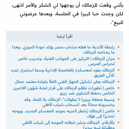
بأنني وقعت للزمالك أن يوجهوا لي الشكر والأمر انتهى،
لكن وجدت حبا كبيرا في الجلسة، وبعدها عرضوني
للبيع".
رابطة الأندية: ما فعله منتخب مصر يؤكد جودة الدوري.. وهذا
ما يحتاجه الزمالك
مران الزمالك | التركيز على الجوانب الفنية.. وتدريب خاص
لحراس المرمى
الزمالك يعود لمعسكره بالعاصمة الإدارية وسط استمرار تمرد
ثلاثي الفريق
الزمالك يعلن تشكيل الجهاز الفني كاملًا بقيادة معتمد جمال
خاص | تطورات تظلم الزمالك على قرار لجنة شؤون اللاعبين
الخاص بحفظ الشكوى ضد زيزو
وسيط صفقة بيزيرا لـ"بطولات": الزمالك بلا كلمة.. وقد
يخسرونه مجانًا بعد انسحاب شباب الأهلي
خاص | الزمالك يُخطر لاعبيه بموعد المعسكر الجديد.. ويوجه
تحذيرًا إلى هؤلاء
بالأرقام.. الزمالك ينشر خطابه الموجه إلى شباب الأهلي
وطلباته لبيع بيزيرا