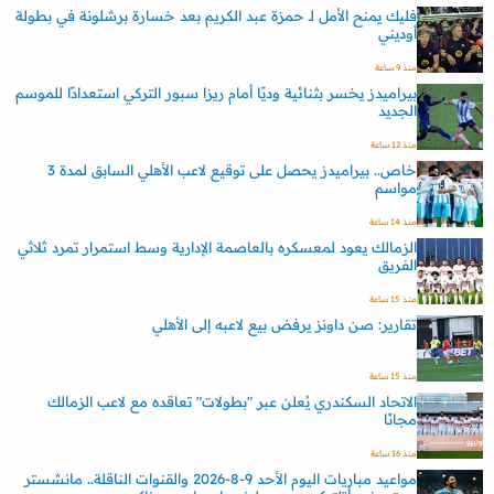
فليك يمنح الأمل لـ حمزة عبد الكريم بعد خسارة برشلونة في بطولة
أوديني
منذ 9 ساعة
بيراميدز يخسر بثنائية وديًا أمام ريزا سبور التركي استعدادًا للموسم
الجديد
منذ 12 ساعة
خاص.. بيراميدز يحصل على توقيع لاعب الأهلي السابق لمدة 3
مواسم
منذ 14 ساعة
الزمالك يعود لمعسكره بالعاصمة الإدارية وسط استمرار تمرد ثلاثي
الفريق
منذ 15 ساعة
تقارير: صن داونز يرفض بيع لاعبه إلى الأهلي
منذ 15 ساعة
الاتحاد السكندري يُعلن عبر "بطولات" تعاقده مع لاعب الزمالك
مجانًا
منذ 16 ساعة
مواعيد مباريات اليوم الأحد 9-8-2026 والقنوات الناقلة.. مانشستر