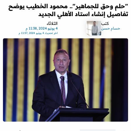
"حلم وحق للجماهير".. محمود الخطيب يوضح
تفاصيل إنشاء استاد الأهلي الجديد
كتب
الثلاثاء
حسام حسن
4 يونيو 2024 ,11:38 م
اخر تحديث
4 يونيو 2024 ,11:57 م