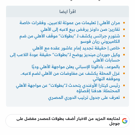
مران الأهلي | تعليمات من عموتة للاعبين.. وفقرات خاصة
تقارير: صن داونز يرفض بيع لاعبه إلى الأهلي
شتورم جراتس يكشف لـ "بطولات" موقف الأهلي من ضم
الكاميروني ريان فوسو
خاص | حقيقة تجديد إمام عاشور عقده مع الأهلي
وكيل جوردان مينديز يوضح لـ"بطولات" حقيقة عودة اللاعب إلى
حسابات الأهلي
بالموعد.. بادالونا الإسباني يعلن مواجهة الأهلي وديًا
غزل المحلة يكشف عن مفاوضات من الأهلي لضم لاعبه..
وموقفه النهائي
رئيس كيتارا الأوغندي يتحدث لـ"بطولات" عن مواجهة الأهلي
المحتملة: هدفنا إقصاؤه
تعرف على جدول ترتيب الدوري المصري
لمتابعه المزيد من الاخبار أضف بطولات كمصدر مفضل على
جوجل