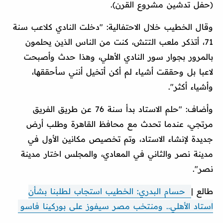
(حفل تدشين مشروع القرن).
وقال الخطيب خلال الاحتفالية: "دخلت النادي كلاعب سنة
71، أتذكر ملعب التتش، كنت من الناس الذين يحلمون
بالمرور بجوار سور النادي الأهلي، وهذا حدث وأصبحت
لاعبا بل وحققت أشياء لم أكن أتخيل أنني سأحققها،
وأشياء أكثر".
وأضاف: "حلم الاستاد بدأ سنة 76 عن طريق الفريق
مرتجي، عندما تحدث مع محافظ القاهرة وطلب أرض
جديدة لإنشاء الاستاد، وتم تخصيص مكانين الأول في
مدينة نصر والثاني في المعادي، والمجلس اختار مدينة
نصر".
طالع |
حسام البدري: الخطيب استجاب لطلبنا بشأن
استاد الأهلي.. ومنتخب مصر سيفوز على بوركينا فاسو