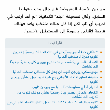
من بين الأسماء المعروضة فان جال مدرب هولندا
السابق، وقال لصحيفة "بيلد" الألمانية: "لم أعد أرغب في
تدريب أي نادٍ، لكن إذا كان هناك منتخب واعد فهناك
فرصة لإقناعي بالعودة إلى المستطيل الأخضر".
"عائلتي خط أحمر وسأرحل في تلك الحالة".. رسميًا | تعيين
كلوب مدربًا لـ منتخب ألمانيا
الاتحاد الألماني يكشف موعد تقديم يورجن كلوب مدربًا جديدًا
للمانشافت
بودولسكي: يورجن كلوب لن يحل كل مشاكل منتخب ألمانيا
حقيقة اتفاق الاتحاد الألماني مع شركة ريد بول بشأن يورجن
كلوب
انفراجة في مفاوضات ألمانيا مع يورجن كلوب
الاتحاد الألماني يصدر بيانًا رسميًا بشأن موقف كلوب من
تدريب المانشافت
"المدة والراتب".. بيلد تكشف تفاصيل اتفاق الاتحاد الألماني مع
كلوب