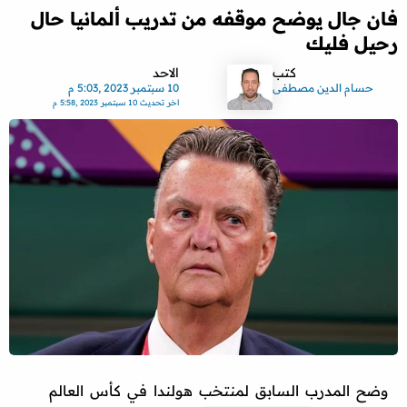
فان جال يوضح موقفه من تدريب ألمانيا حال
رحيل فليك
كتب
الاحد
حسام الدين مصطفى
10 سبتمبر 2023 ,5:03 م
اخر تحديث
10 سبتمبر 2023 ,5:58 م
وضح المدرب السابق لمنتخب هولندا في كأس العالم