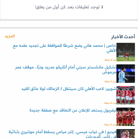
لا توجد تعليقات بعد. كن أول من يعلق!
المزيد
أحدث الأخبار
خاص | محمد هاني يضع شرطًا للموافقة على تجديد عقده مع
الأهلي
منذ 2 ساعة
تشكيل مانشستر سيتي أمام أتلتيكو مدريد وديًا.. موقف عمر
مرموش
منذ 2 ساعة
شوبير: لاعب الأهلي كان سينتقل لـ الزمالك لولا عائق القيد
منذ 4 ساعة
ليفربول يستعد للإعلان عن التعاقد مع صفقة جديدة
منذ 4 ساعة
فيديو | في غياب ميسي.. إنتر ميامي يسقط أمام مونتيري بثنائية
في كأس الدوريات