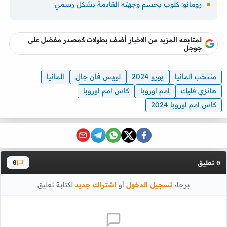
رومانو: كلوب يحسم وجهته القادمة بشكل رسمي
لمتابعه المزيد من الاخبار أضف بطولات كمصدر مفضل على
جوجل
منتخب المانيا
يورو 2024
لويس فان جال
المانيا
هانزي فليك
امم اوروبا
كاس امم اوروبا
كاس امم اوروبا 2024
تعليق
0
0
برجاء
تسجيل الدخول
أو
اشتراك جديد
لكتابة تعليق