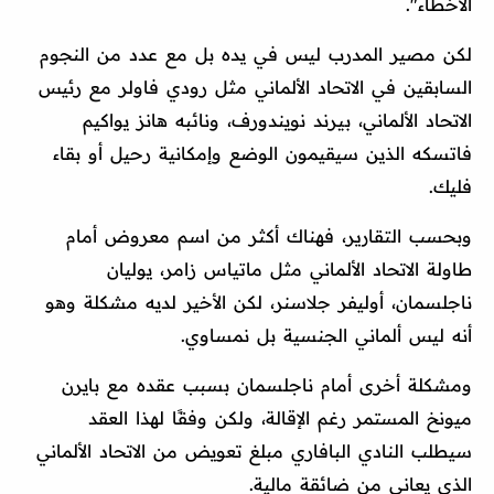
الأخطاء".
لكن مصير المدرب ليس في يده بل مع عدد من النجوم
السابقين في الاتحاد الألماني مثل رودي فاولر مع رئيس
الاتحاد الألماني، بيرند نويندورف، ونائبه هانز يواكيم
فاتسكه الذين سيقيمون الوضع وإمكانية رحيل أو بقاء
فليك.
وبحسب التقارير، فهناك أكثر من اسم معروض أمام
طاولة الاتحاد الألماني مثل ماتياس زامر، يوليان
ناجلسمان، أوليفر جلاسنر، لكن الأخير لديه مشكلة وهو
أنه ليس ألماني الجنسية بل نمساوي.
ومشكلة أخرى أمام ناجلسمان بسبب عقده مع بايرن
ميونخ المستمر رغم الإقالة، ولكن وفقًا لهذا العقد
سيطلب النادي البافاري مبلغ تعويض من الاتحاد الألماني
الذي يعاني من ضائقة مالية.