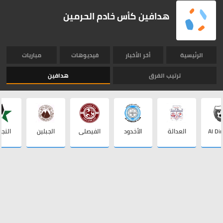
هدافين كأس خادم الحرمين
الرئيسية
أخر الأخبار
فيديوهات
مباريات
ترتيب الفرق
هدافين
Al Dir
العدالة
الأخدود
الفيصلي
الجبلين
النج